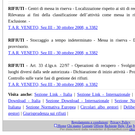
RIFIUTI -
Centri di messa in riserva - Localizzazione rispetto ai siti di r
Rilevanza ai fini della classificazione dell’attività come messa in r
Esclusione. -
T.A.R. VENETO, Sez.III - 30 ottobre 2008, n.3382
RIFIUTI -
Stoccaggio a tempo indeterminato - Messa in riserva - D
provvisorio.
T.A.R. VENETO, Sez.III - 30 ottobre 2008, n.3382
RIFIUTI -
Art. 33 d.lgs.n. 22/97 - Operazioni di recupero - Svolgi
luoghi diversi dalla sede autorizzata - Dichiarazione di inizio attività - Pr
Controllo sulle varie fasi di gestione dei rifiuti.
T.A.R. VENETO, Sez.III - 30 ottobre 2008, n.3382
Visita anche:
Sezione Link - Italia
|
Sezione Link - Internazionale
Download - Italia
|
Sezione Download - Internazionale
|
Sezione No
Italiana
|
Sezione Normativa Europea
|
Circolari albo gestori
|
Delibe
gestori
|
Giurisprudenza sui rifiuti
|
Regolamento e condizioni
|
Privacy Policy
Home
Chi siamo
Contatti
Offerte
Richieste
Help | Faq
M
Per disiscriverti dalla newsletter di Borsarifiuti.com
clic