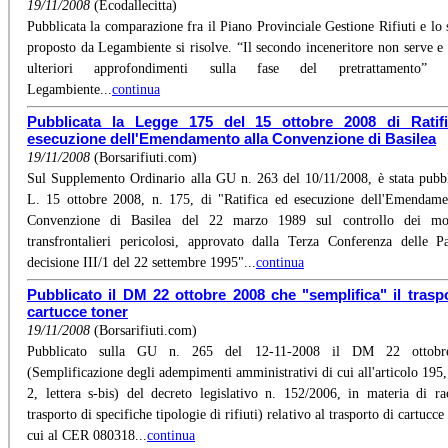
19/11/2008
(Ecodallecitta)
Pubblicata la comparazione fra il Piano Provinciale Gestione Rifiuti e lo 
proposto da Legambiente si risolve. “Il secondo inceneritore non serve e
ulteriori approfondimenti sulla fase del pretrattamento” s
Legambiente...
continua
Pubblicata la Legge 175 del 15 ottobre 2008 di Ratif
esecuzione dell'Emendamento alla Convenzione di Basilea
19/11/2008
(Borsarifiuti.com)
Sul Supplemento Ordinario alla GU n. 263 del 10/11/2008, è stata pubbl
L. 15 ottobre 2008, n. 175, di "Ratifica ed esecuzione dell'Emendame
Convenzione di Basilea del 22 marzo 1989 sul controllo dei mo
transfrontalieri pericolosi, approvato dalla Terza Conferenza delle P
decisione III/1 del 22 settembre 1995"...
continua
Pubblicato il DM 22 ottobre 2008 che "semplifica" il trasp
cartucce toner
19/11/2008
(Borsarifiuti.com)
Pubblicato sulla GU n. 265 del 12-11-2008 il DM 22 ottobr
(Semplificazione degli adempimenti amministrativi di cui all'articolo 19
2, lettera s-bis) del decreto legislativo n. 152/2006, in materia di ra
trasporto di specifiche tipologie di rifiuti) relativo al trasporto di cartucce
cui al CER 080318...
continua