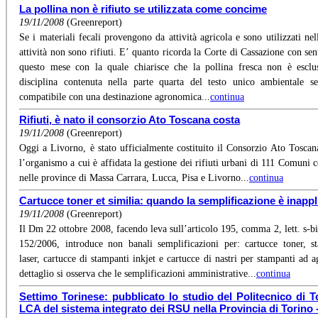
La pollina non è rifiuto se utilizzata come concime
19/11/2008
(Greenreport)
Se i materiali fecali provengono da attività agricola e sono utilizzati nell
attività non sono rifiuti. E’ quanto ricorda la Corte di Cassazione con sen
questo mese con la quale chiarisce che la pollina fresca non è esclu
disciplina contenuta nella parte quarta del testo unico ambientale 
compatibile con una destinazione agronomica...
continua
Rifiuti, è nato il consorzio Ato Toscana costa
19/11/2008
(Greenreport)
Oggi a Livorno, è stato ufficialmente costituito il Consorzio Ato Toscan
l’organismo a cui è affidata la gestione dei rifiuti urbani di 111 Comuni 
nelle province di Massa Carrara, Lucca, Pisa e Livorno...
continua
Cartucce toner et similia: quando la semplificazione è inappl
19/11/2008
(Greenreport)
Il Dm 22 ottobre 2008, facendo leva sull’articolo 195, comma 2, lett. s-bi
152/2006, introduce non banali semplificazioni per: cartucce toner, s
laser, cartucce di stampanti inkjet e cartucce di nastri per stampanti ad a
dettaglio si osserva che le semplificazioni amministrative...
continua
Settimo Torinese: pubblicato lo studio del Politecnico di T
LCA del sistema integrato dei RSU nella Provincia di Torino 