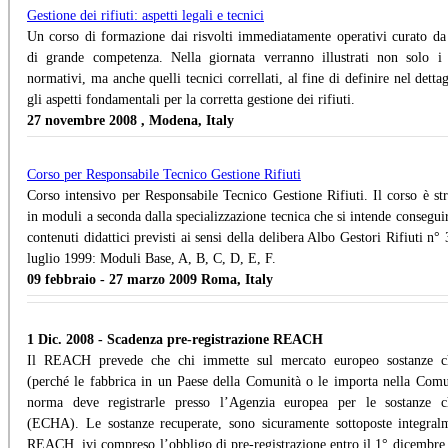
Gestione dei rifiuti: aspetti legali e tecnici
Un corso di formazione dai risvolti immediatamente operativi curato da
di grande competenza. Nella giornata verranno illustrati non solo i
normativi, ma anche quelli tecnici correllati, al fine di definire nel dettag
gli aspetti fondamentali per la corretta gestione dei rifiuti.
27 novembre 2008 , Modena, Italy
Corso per Responsabile Tecnico Gestione Rifiuti
Corso intensivo per Responsabile Tecnico Gestione Rifiuti. Il corso è str
in moduli a seconda dalla specializzazione tecnica che si intende conseguir
contenuti didattici previsti ai sensi della delibera Albo Gestori Rifiuti n°
luglio 1999: Moduli Base, A, B, C, D, E, F.
09 febbraio - 27 marzo 2009 Roma, Italy
1 Dic. 2008 - Scadenza pre-registrazione REACH
Il REACH prevede che chi immette sul mercato europeo sostanze c
(perché le fabbrica in un Paese della Comunità o le importa nella Comu
norma deve registrarle presso l’Agenzia europea per le sostanze c
(ECHA). Le sostanze recuperate, sono sicuramente sottoposte integral
REACH, ivi compreso l’obbligo di pre-registrazione entro il 1° dicembre