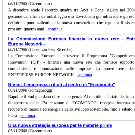
06/11/2008
(Greenreport)
A dicembre scade l’accordo quadro tra Anci e Conai siglato nel 200
gestione dei rifiuti da imballaggio e si dovrebbero già intravedere gli est
definire i punti salienti della nuova convenzione che regolerà il siste
prossimi quattro anni...
continua
La Commissione Europea finanzia la nuova rete - Ente
Europe Network -
06/11/2008
(Consorzio Pisa Ricerche)
La Commissione Europea - attraverso il Programma "Competitiven
Innovation" (CIP) - finanzia una nuova rete che fornisce supporto
competitività e l'innovazione nelle imprese. La nuove rete, den
ENTERPRISE EUROPE NETWORK...
continua
Rimini, l'emergenza rifiuti al centro di "Ecomondo"
06/11/2008
(romagnaoggi)
Napoli e il Sud guardano oltre l'emergenza. Al meridione è stato dedicato 
di apertura della 12a edizione di ECOMONDO, rassegna internazion
recupero di materia ed energia e dello sviluppo sostenibile, fino a sabato 
Fiera...
continua
Una nuova strategia europea per le materie prime
05/11/2008
(Greenreport)