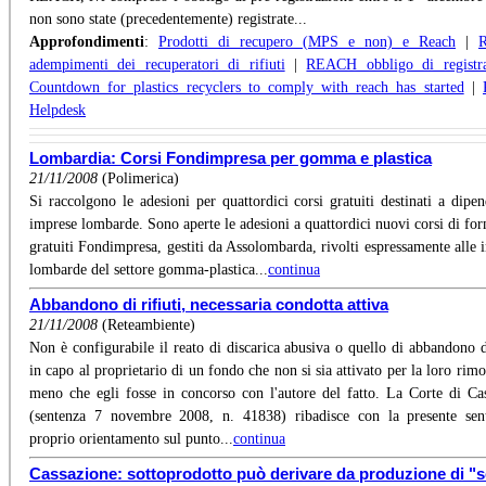
non sono state (precedentemente) registrate...
Approfondimenti
:
Prodotti di recupero (MPS e non) e Reach
|
adempimenti dei recuperatori di rifiuti
|
REACH obbligo di registra
Countdown for plastics recyclers to comply with reach has started
|
Helpdesk
Lombardia: Corsi Fondimpresa per gomma e plastica
21/11/2008
(Polimerica)
Si raccolgono le adesioni per quattordici corsi gratuiti destinati a dipen
imprese lombarde. Sono aperte le adesioni a quattordici nuovi corsi di fo
gratuiti Fondimpresa, gestiti da Assolombarda, rivolti espressamente alle i
lombarde del settore gomma-plastica...
continua
Abbandono di rifiuti, necessaria condotta attiva
21/11/2008
(Reteambiente)
Non è configurabile il reato di discarica abusiva o quello di abbandono di
in capo al proprietario di un fondo che non si sia attivato per la loro rimo
meno che egli fosse in concorso con l'autore del fatto. La Corte di Ca
(sentenza 7 novembre 2008, n. 41838) ribadisce con la presente sen
proprio orientamento sul punto...
continua
Cassazione: sottoprodotto può derivare da produzione di "s