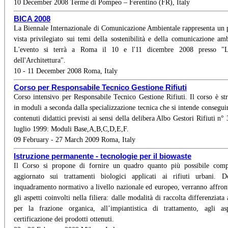
10 December 2008 Terme di Pompeo – Ferentino (FR), Italy
BICA 2008
La Biennale Internazionale di Comunicazione Ambientale rappresenta un 
vista privilegiato sui temi della sostenibilità e della comunicazione amb
L'evento si terrà a Roma il 10 e l'11 dicembre 2008 presso "
dell'Architettura".
10 - 11 December 2008 Roma, Italy
Corso per Responsabile Tecnico Gestione Rifiuti
Corso intensivo per Responsabile Tecnico Gestione Rifiuti. Il corso è str
in moduli a seconda dalla specializzazione tecnica che si intende conseguir
contenuti didattici previsti ai sensi della delibera Albo Gestori Rifiuti n°
luglio 1999: Moduli Base,A,B,C,D,E,F.
09 February - 27 March 2009 Roma, Italy
Istruzione permanente - tecnologie per il biowaste
Il Corso si propone di fornire un quadro quanto più possibile comp
aggiornato sui trattamenti biologici applicati ai rifiuti urbani. 
inquadramento normativo a livello nazionale ed europeo, verranno affronta
gli aspetti coinvolti nella filiera: dalle modalità di raccolta differenziata 
per la frazione organica, all’impiantistica di trattamento, agli as
certificazione dei prodotti ottenuti.