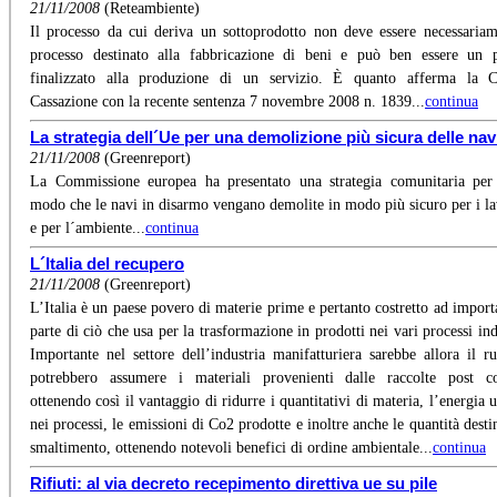
21/11/2008
(Reteambiente)
Il processo da cui deriva un sottoprodotto non deve essere necessaria
processo destinato alla fabbricazione di beni e può ben essere un 
finalizzato alla produzione di un servizio. È quanto afferma la C
Cassazione con la recente sentenza 7 novembre 2008 n. 1839...
continua
La strategia dell´Ue per una demolizione più sicura delle nav
21/11/2008
(Greenreport)
La Commissione europea ha presentato una strategia comunitaria per
modo che le navi in disarmo vengano demolite in modo più sicuro per i la
e per l´ambiente...
continua
L´Italia del recupero
21/11/2008
(Greenreport)
L’Italia è un paese povero di materie prime e pertanto costretto ad import
parte di ciò che usa per la trasformazione in prodotti nei vari processi ind
Importante nel settore dell’industria manifatturiera sarebbe allora il r
potrebbero assumere i materiali provenienti dalle raccolte post c
ottenendo così il vantaggio di ridurre i quantitativi di materia, l’energia u
nei processi, le emissioni di Co2 prodotte e inoltre anche le quantità desti
smaltimento, ottenendo notevoli benefici di ordine ambientale...
continua
Rifiuti: al via decreto recepimento direttiva ue su pile