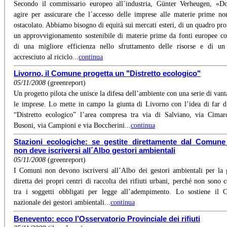
Secondo il commissario europeo all´industria, Günter Verheugen, «D
agire per assicurare che l´accesso delle imprese alle materie prime n
ostacolato. Abbiamo bisogno di equità sui mercati esteri, di un quadro pro
un approvvigionamento sostenibile di materie prime da fonti europee c
di una migliore efficienza nello sfruttamento delle risorse e di un
accresciuto al riciclo...
continua
Livorno, il Comune progetta un "Distretto ecologico"
05/11/2008
(greenreport)
Un progetto pilota che unisce la difesa dell’ambiente con una serie di vant
le imprese. Lo mette in campo la giunta di Livorno con l’idea di far d
“Distretto ecologico” l’area compresa tra via di Salviano, via Cimar
Busoni, via Campioni e via Boccherini...
continua
Stazioni ecologiche: se gestite direttamente dal Comune 
non deve iscriversi all´Albo gestori ambientali
05/11/2008
(greenreport)
I Comuni non devono iscriversi all’Albo dei gestori ambientali per la 
diretta dei propri centri di raccolta dei rifiuti urbani, perché non sono 
tra i soggetti obbligati per legge all’adempimento. Lo sostiene il 
nazionale dei gestori ambientali...
continua
Benevento: ecco l’Osservatorio Provinciale dei rifiuti