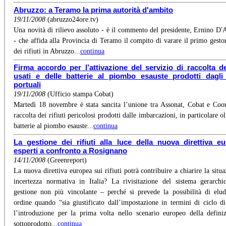
Abruzzo: a Teramo la prima autorità d'ambito
19/11/2008
(abruzzo24ore.tv)
Una novità di rilievo assoluto - è il commento del presidente, Ernino D'
- che affida alla Provincia di Teramo il compito di varare il primo gesto
dei rifiuti in Abruzzo...
continua
Firma accordo per l’attivazione del servizio di raccolta de
usati e delle batterie al piombo esauste prodotti dagli 
portuali
19/11/2008
(Ufficio stampa Cobat)
Martedì 18 novembre è stata sancita l’unione tra Assonat, Cobat e Coo
raccolta dei rifiuti pericolosi prodotti dalle imbarcazioni, in particolare ol
batterie al piombo esauste...
continua
La gestione dei rifiuti alla luce della nuova direttiva e
esperti a confronto a Rosignano
14/11/2008
(Greenreport)
La nuova direttiva europea sui rifiuti potrà contribuire a chiarire la situa
incertezza normativa in Italia? La rivisitazione del sistema gerarchi
gestione non più vincolante – perché si prevede la possibilità di elud
ordine quando “sia giustificato dall’impostazione in termini di ciclo di
l’introduzione per la prima volta nello scenario europeo della defini
sottoprodotto...
continua