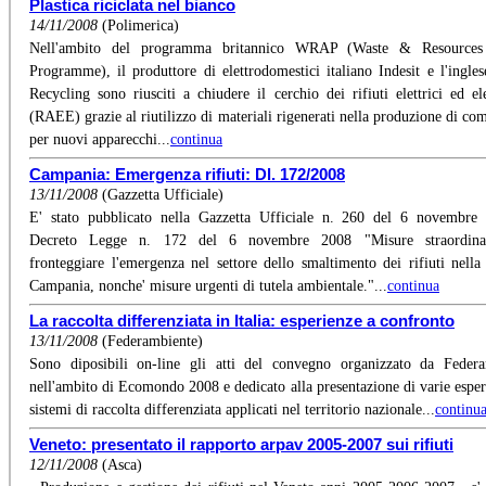
Plastica riciclata nel bianco
14/11/2008
(Polimerica)
Nell'ambito del programma britannico WRAP (Waste & Resources
Programme), il produttore di elettrodomestici italiano Indesit e l'ingle
Recycling sono riusciti a chiudere il cerchio dei rifiuti elettrici ed ele
(RAEE) grazie al riutilizzo di materiali rigenerati nella produzione di co
per nuovi apparecchi...
continua
Campania: Emergenza rifiuti: Dl. 172/2008
13/11/2008
(Gazzetta Ufficiale)
E' stato pubblicato nella Gazzetta Ufficiale n. 260 del 6 novembre
Decreto Legge n. 172 del 6 novembre 2008 "Misure straordina
fronteggiare l'emergenza nel settore dello smaltimento dei rifiuti nella
Campania, nonche' misure urgenti di tutela ambientale."...
continua
La raccolta differenziata in Italia: esperienze a confronto
13/11/2008
(Federambiente)
Sono diposibili on-line gli atti del convegno organizzato da Feder
nell'ambito di Ecomondo 2008 e dedicato alla presentazione di varie esper
sistemi di raccolta differenziata applicati nel territorio nazionale...
continu
Veneto: presentato il rapporto arpav 2005-2007 sui rifiuti
12/11/2008
(Asca)