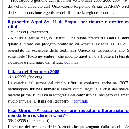
- Produzione e gestione dei rifiuti nel Veneto anni 2005-2006-2007 - e' i
del volume elaborato dall' Osservatorio Regionale Rifiuti di ARPAV e rel
dati sulla produzione e gestione dei rifiuti nella regione...
continua
Il progetto Arpat-Asl 11 di Empoli per ridurre e gestire m
rifiuti
12/11/2008
(Greenreport)
- Ridurre e gestire meglio i rifiuti. Una buona pratica tra sanità e ambi
questo il titolo del progetto promosso da Arpat e Azienda Asl 11 di
presentato in occasione della Settimana Unesco di Educazione allo 
sostenibile (10-16 novembre), che appunto quest´anno affronterà la temati
riduzione e riciclaggio dei rifiuti...
continua
L'Italia del Recupero 2008
11/11/2008
(fise.org)
La crescita del settore del riciclo rifiuti si conferma anche nel 2007 
permangono tuttavia numerosi aspetti critici legati alla crisi del merca
materie prime. E’ questa la fotografia del comparto del recupero che emer
studio annuale "L’Italia del Recupero"...
continua
Fise Unire: «A cosa serve fare raccolte differenziate p
mandarle a riciclare in Cina?»
09/11/2008
(Greenreport)
Il settore del recupero delle frazioni che provengono dalla raccolta dei