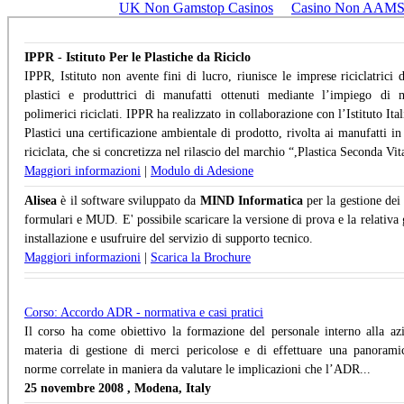
UK Non Gamstop Casinos
Casino Non AAM
IPPR
-
Istituto Per le Plastiche da Riciclo
IPPR, Istituto non avente fini di lucro, riunisce le imprese riciclatrici di
plastici e produttrici di manufatti ottenuti mediante l’impiego di m
polimerici riciclati. IPPR ha realizzato in collaborazione con l’Istituto Ita
Plastici una certificazione ambientale di prodotto, rivolta ai manufatti in 
riciclata, che si concretizza nel rilascio del marchio “,Plastica Seconda Vita
Maggiori informazioni
|
Modulo di Adesione
Alisea
è il software sviluppato da
MIND Informatica
per la gestione dei 
formulari e MUD. E' possibile scaricare la versione di prova e la relativa 
installazione e usufruire del servizio di supporto tecnico.
Maggiori informazioni
|
Scarica la Brochure
Corso: Accordo ADR - normativa e casi pratici
Il corso ha come obiettivo la formazione del personale interno alla az
materia di gestione di merci pericolose e di effettuare una panorami
norme correlate in maniera da valutare le implicazioni che l’ADR...
25 novembre 2008 , Modena, Italy