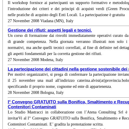
Il workshop fornisce ai partecipanti un supporto formativo e metodolo
l'introduzione dei criteri e dei principi di acquisti verdi (Green Proc
nelle pratiche di acquisto degli Enti Locali. La partecipazione è gratuita
27 November 2008 Viadana (MN), Italy
Gestione dei rifiuti: aspetti legali e tecnici.
Un corso di formazione dai risvolti immediatamente operativi curato da
di grande competenza. Nella giornata verranno illustrati non solo i
normativi, ma anche quelli tecnici correllati, al fine di definire nel dettag
gli aspetti fondamentali per la corretta gestione dei rifiuti.
27 November 2008 Modena, Italy
La partecipazione dei cittadini nella gestione sostenibile dei r
Per motivi organizzativi, si prega di confermare la partecipazione invian
il 25 novembre una mail all'indirizzo caterina.alvisi(at)provincia.bolo
specificando il proprio nome, cognome ed ente di appartenenza.
28 November 2008 Bologna, Italy
I° Convegno GRATUITO sulla Bonifica, Smaltimento e Recup
Contenitori Contaminati
Lo Studio Mastracci in collaborazione con l’Atena Consulting Srl è 
invitarVi al I° Convegno GRATUITO sulla Bonifica, Smaltimento e Rec
Contenitori Contaminati. E’ gradita la prenotazione scritta.