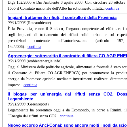
Dlgs 152/2006 e Dm Ambiente 8 aprile 2008. Con circolare 28 ottobre
1656 il Comitato nazionale dell'Albo ha sottolineato infatti...
continua
Impianti trattamento rifiuti, il controllo è della Provincia
09/11/2008
(Reteambiente)
È la Provincia, e non il Sindaco, l'organo competente ad effettuare i c
sugli impianti di trattamento dei rifiuti solidi urbani e sul rispet
prescrizioni contenute nell'autorizzazione (articolo 197
152/2006)...
continua
Agroenergie: sottoscritto il contratto di filiera CO.AGR.E
06/11/2008
(ambientenergia.info)
Oggi al Ministero delle politiche agricole, alimentari e forestali è stato sot
il Contratto di Filiera CO.AGR.ENERGY, per promuovere la produz
energia da biomasse agricole mediante investimenti realizzati direttamen
imprese...
continua
Il biogas per un´energia dai rifiuti senza CO2. Doss
Legambiente
06/11/2008
(Greenreport)
Legambiente ha presentato oggi a da Ecomondo, in corso a Rimini, il
"Energia dai rifiuti senza CO2...
continua
Nuovo accordo Anci-Conai: sono ancora molti i nodi da scio