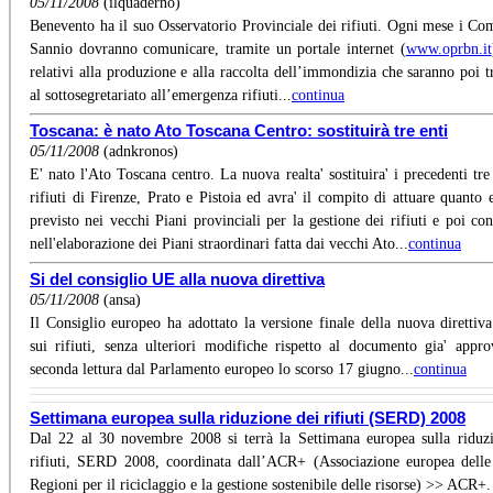
05/11/2008
(ilquaderno)
Benevento ha il suo Osservatorio Provinciale dei rifiuti. Ogni mese i Co
Sannio dovranno comunicare, tramite un portale internet (
www.oprbn.it
relativi alla produzione e alla raccolta dell’immondizia che saranno poi t
al sottosegretariato all’emergenza rifiuti...
continua
Toscana: è nato Ato Toscana Centro: sostituirà tre enti
05/11/2008
(adnkronos)
E' nato l'Ato Toscana centro. La nuova realta' sostituira' i precedenti tre
rifiuti di Firenze, Prato e Pistoia ed avra' il compito di attuare quanto e
previsto nei vecchi Piani provinciali per la gestione dei rifiuti e poi co
nell'elaborazione dei Piani straordinari fatta dai vecchi Ato...
continua
Si del consiglio UE alla nuova direttiva
05/11/2008
(ansa)
Il Consiglio europeo ha adottato la versione finale della nuova direttiv
sui rifiuti, senza ulteriori modifiche rispetto al documento gia' appro
seconda lettura dal Parlamento europeo lo scorso 17 giugno...
continua
Settimana europea sulla riduzione dei rifiuti (SERD) 2008
Dal 22 al 30 novembre 2008 si terrà la Settimana europea sulla riduz
rifiuti, SERD 2008, coordinata dall’ACR+ (Associazione europea delle
Regioni per il riciclaggio e la gestione sostenibile delle risorse) >> ACR+.