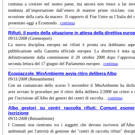
continua a crescere nel nostro paese, ma ancora non riesce a far inve
tendenza all’importazione dall’estero di materie prime riciclate, con
eccezione della carta da macero. Il rapporto di Fise Unire su l’Italia del 
presentato oggi a Ecomondo...
continua
Rifiuti, il punto della situazione in attesa della direttiva euro
09/11/2008
(Greenreport)
La nuova disciplina europea sui rifiuti è pronta ora dobbiamo aspe
pubblicazione sulla Gazzetta ufficiale europea. La direttiva è stata a
definitivamente dalla commissione il 20 ottobre 2008 dopo l’approva
seconda lettura del 17 giugno del Parlamento europeo...
continua
Ecopiazzole, MinAmbiente avvia ritiro delibera Albo
09/11/2008
(Reteambiente)
Con un comunicato dello scorso 5 novembre il MinAmbiente ha dichia
aver avviato le procedure per il ritiro della delibera 2/2008 sui criteri e 
per l'iscrizione all'Albo dei gestori dei centri di raccolta....
continua
Albo gestori su centri raccolta rifiuti: Comuni esoner
iscrizione
09/11/2008
(Reteambiente)
I Comuni non rientrano tra i soggetti che devono iscriversi all'Albo
ambientali per l'attività di gestione dei "centri di raccolta rifiuti" discip