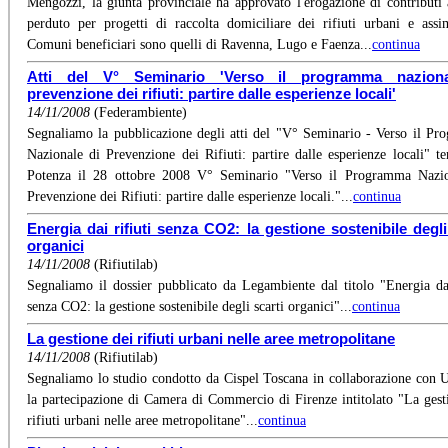
Mengozzi, la giunta provinciale ha approvato l'erogazione di contributi
perduto per progetti di raccolta domiciliare dei rifiuti urbani e assim
Comuni beneficiari sono quelli di Ravenna, Lugo e Faenza...
continua
Atti del V° Seminario 'Verso il programma nazion
prevenzione dei rifiuti: partire dalle esperienze locali'
14/11/2008
(Federambiente)
Segnaliamo la pubblicazione degli atti del "V° Seminario - Verso il P
Nazionale di Prevenzione dei Rifiuti: partire dalle esperienze locali" te
Potenza il 28 ottobre 2008 V° Seminario "Verso il Programma Nazio
Prevenzione dei Rifiuti: partire dalle esperienze locali."...
continua
Energia dai rifiuti senza CO2: la gestione sostenibile degli
organici
14/11/2008
(Rifiutilab)
Segnaliamo il dossier pubblicato da Legambiente dal titolo "Energia dai
senza CO2: la gestione sostenibile degli scarti organici"...
continua
La gestione dei rifiuti urbani nelle aree metropolitane
14/11/2008
(Rifiutilab)
Segnaliamo lo studio condotto da Cispel Toscana in collaborazione con Ut
la partecipazione di Camera di Commercio di Firenze intitolato "La gest
rifiuti urbani nelle aree metropolitane"...
continua