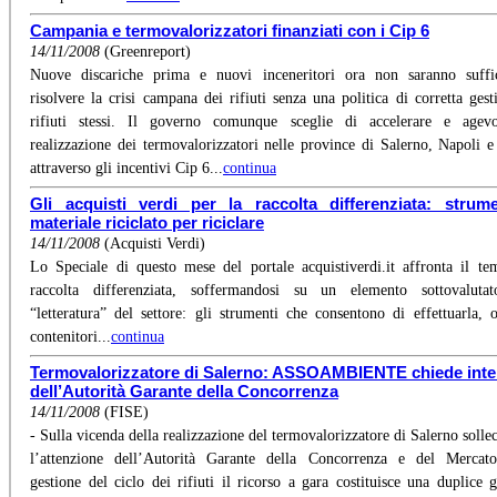
Campania e termovalorizzatori finanziati con i Cip 6
14/11/2008
(Greenreport)
Nuove discariche prima e nuovi inceneritori ora non saranno suffic
risolvere la crisi campana dei rifiuti senza una politica di corretta gest
rifiuti stessi. Il governo comunque sceglie di accelerare e agevo
realizzazione dei termovalorizzatori nelle province di Salerno, Napoli e
attraverso gli incentivi Cip 6...
continua
Gli acquisti verdi per la raccolta differenziata: strume
materiale riciclato per riciclare
14/11/2008
(Acquisti Verdi)
Lo Speciale di questo mese del portale acquistiverdi.it affronta il te
raccolta differenziata, soffermandosi su un elemento sottovalutat
“letteratura” del settore: gli strumenti che consentono di effettuarla, 
contenitori...
continua
Termovalorizzatore di Salerno: ASSOAMBIENTE chiede inte
dell’Autorità Garante della Concorrenza
14/11/2008
(FISE)
- Sulla vicenda della realizzazione del termovalorizzatore di Salerno solle
l’attenzione dell’Autorità Garante della Concorrenza e del Mercato
gestione del ciclo dei rifiuti il ricorso a gara costituisce una duplice g