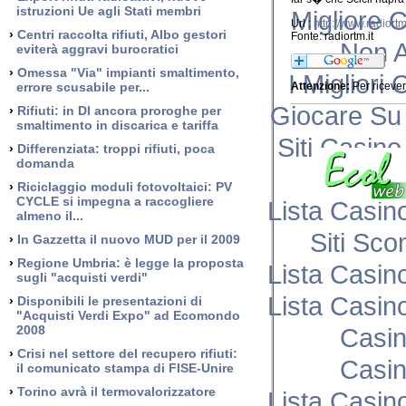
istruzioni Ue agli Stati membri
Migliore 
Url :
http://www.radiort
›
Centri raccolta rifiuti, Albo gestori
Fonte: radiortm.it
Non 
eviterà aggravi burocratici
›
Omessa "Via" impianti smaltimento,
I Miglior
errore scusabile per...
Attenzione:
Per ricever
Giocare Su
›
Rifiuti: in Dl ancora proroghe per
smaltimento in discarica e tariffa
Siti Casin
›
Differenziata: troppi rifiuti, poca
domanda
Casi
›
Riciclaggio moduli fotovoltaici: PV
CYCLE si impegna a raccogliere
Lista Casi
almeno il...
Siti Sco
›
In Gazzetta il nuovo MUD per il 2009
›
Regione Umbria: è legge la proposta
Lista Casi
sugli "acquisti verdi"
Lista Casi
›
Disponibili le presentazioni di
"Acquisti Verdi Expo" ad Ecomondo
2008
Casi
›
Crisi nel settore del recupero rifiuti:
Casi
il comunicato stampa di FISE-Unire
›
Torino avrà il termovalorizzatore
Lista Casi