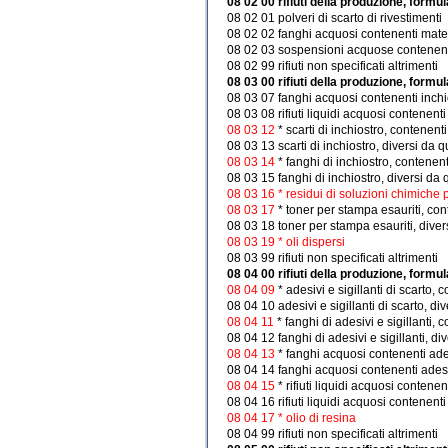
08 02 00 rifiuti della produzione, formul
08 02 01 polveri di scarto di rivestimenti
08 02 02 fanghi acquosi contenenti mater
08 02 03 sospensioni acquose contenenti
08 02 99 rifiuti non specificati altrimenti
08 03 00 rifiuti della produzione, formu
08 03 07 fanghi acquosi contenenti inchi
08 03 08 rifiuti liquidi acquosi contenenti
08 03 12
* scarti di inchiostro, contenen
08 03 13 scarti di inchiostro, diversi da q
08 03 14
* fanghi di inchiostro, contenen
08 03 15 fanghi di inchiostro, diversi da 
08 03 16 * residui di soluzioni chimiche 
08 03 17
* toner per stampa esauriti, co
08 03 18 toner per stampa esauriti, divers
08 03 19 * oli dispersi
08 03 99 rifiuti non specificati altrimenti
08 04 00 rifiuti della produzione, formul
08 04 09
* adesivi e sigillanti di scarto,
08 04 10 adesivi e sigillanti di scarto, di
08 04 11
* fanghi di adesivi e sigillanti,
08 04 12 fanghi di adesivi e sigillanti, di
08 04 13
* fanghi acquosi contenenti adesi
08 04 14 fanghi acquosi contenenti adesivi
08 04 15
* rifiuti liquidi acquosi contenen
08 04 16 rifiuti liquidi acquosi contenenti 
08 04 17 * olio di resina
08 04 99 rifiuti non specificati altrimenti