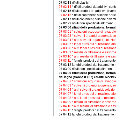
07 02 13 rifiuti plastici
07 02 14
* rifiuti prodotti da additivi, co
07 02 15 rifiuti prodotti da additivi, diver
07 02 16
* rifiuti contenenti silicone peri
07 02 17 rifiuti contenenti silicone diver
07 02 99 rifiuti non specificati altrimenti
07 03 00 rifiuti della produzione, formu
07 03 01 * soluzioni acquose di lavaggi
07 03 03 * solventi organici alogenati, s
07 03 04 * altri solventi organici, soluzi
07 03 07 * fondi e residui di reazione al
07 03 08 * altri fondi e residui di reazion
07 03 09 * residui di filtrazione e assorbe
07 03 10 * altri residui di filtrazione e as
07 03 11
* fanghi prodotti dal trattamento
07 03 12 fanghi prodotti dal trattamento in
07 03 99 rifiuti non specificati altrimenti
07 04 00 rifiuti della produzione, formul
del legno (tranne 03 02) ed altri biocidi
07 04 01 * soluzioni acquose di lavaggi
07 04 03 * solventi organici alogenati, s
07 04 04 * altri solventi organici, soluzi
07 04 07 * fondi e residui di reazione al
07 04 08 * altri fondi e residui di reazion
07 04 09 * residui di filtrazione e assorbe
07 04 10 * altri residui di filtrazione e as
07 04 11
* fanghi prodotti dal trattamento
07 04 12 fanghi prodotti dal trattamento in