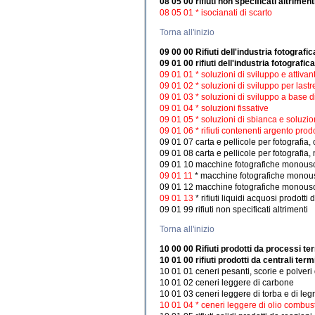
08 05 00 rifiuti non specificati altriment
08 05 01 * isocianati di scarto
Torna all'inizio
09 00 00 Rifiuti dell'industria fotografic
09 01 00 rifiuti dell'industria fotografica
09 01 01 * soluzioni di sviluppo e attiva
09 01 02 * soluzioni di sviluppo per last
09 01 03 * soluzioni di sviluppo a base di
09 01 04 * soluzioni fissative
09 01 05 * soluzioni di sbianca e soluzio
09 01 06 * rifiuti contenenti argento prodott
09 01 07 carta e pellicole per fotografia
09 01 08 carta e pellicole per fotografia
09 01 10 macchine fotografiche monouso
09 01 11
* macchine fotografiche monouso
09 01 12 macchine fotografiche monouso 
09 01 13
* rifiuti liquidi acquosi prodotti
09 01 99 rifiuti non specificati altrimenti
Torna all'inizio
10 00 00 Rifiuti prodotti da processi te
10 01 00 rifiuti prodotti da centrali term
10 01 01 ceneri pesanti, scorie e polveri 
10 01 02 ceneri leggere di carbone
10 01 03 ceneri leggere di torba e di leg
10 01 04 * ceneri leggere di olio combusti