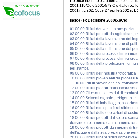
L'elenco riportato e' aggiornato con le 
2001/119/Ce e 2001/573/C e dalle rettifi
2001 n. L 262; Guce 27 aprile 2002 n. L
Indice (ex Decisione 2000/53/Ce)
01 00 00 Rifiuti derivanti da prospezione
02 00 00 Rifiuti prodotti da agricoltura, 
03 00 00 Rifiuti della lavorazione del leg
04 00 00 Rifiuti della lavorazione di pelli 
05 00 00 Rifiuti della raffinazione del pet
06 00 00 Rifiuti dei processi chimici inor
07 00 00 Rifiuti dei processi chimici orga
08 00 00 Rifiuti della produzione, formulazi
per stampa
09 00 00 Rifiuti dell'industria fotografica
10 00 00 Rifiuti provenienti da processi t
11 00 00 Rifiuti provenienti dal trattament
12 00 00 Rifiuti prodotti dalla lavorazion
13 00 00 Oli esauriti e residui di combusti
14 00 00 Solventi organici, refrigeranti e
15 00 00 Rifiuti di imballaggio; assorbenti;
16 00 00 Rifiuti non specificati altrimenti
17 00 00 Rifiuti delle operazioni di cost
18 00 00 Rifiuti prodotti dal settore sanita
derivino direttamente da trattamento tera
19 00 00 Rifiuti prodotti da impianti di tr
dell'acqua e dalla sua preparazione per 
20 00 00 Rifiuti urbani (rifiuti domestici e