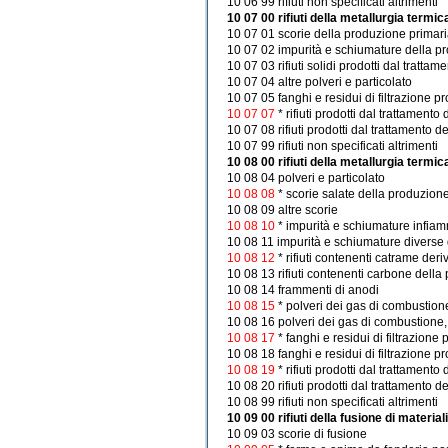
10 06 99 rifiuti non specificati altrimenti
10 07 00 rifiuti della metallurgia termic
10 07 01 scorie della produzione primar
10 07 02 impurità e schiumature della p
10 07 03 rifiuti solidi prodotti dal trattam
10 07 04 altre polveri e particolato
10 07 05 fanghi e residui di filtrazione pr
10 07 07
* rifiuti prodotti dal trattament
10 07 08 rifiuti prodotti dal trattamento 
10 07 99 rifiuti non specificati altrimenti
10 08 00 rifiuti della metallurgia termica
10 08 04 polveri e particolato
10 08 08
* scorie salate della produzion
10 08 09 altre scorie
10 08 10
* impurità e schiumature infiamm
10 08 11 impurità e schiumature diverse 
10 08 12
* rifiuti contenenti catrame der
10 08 13 rifiuti contenenti carbone della 
10 08 14 frammenti di anodi
10 08 15
* polveri dei gas di combustion
10 08 16 polveri dei gas di combustione, 
10 08 17
* fanghi e residui di filtrazione
10 08 18 fanghi e residui di filtrazione pr
10 08 19
* rifiuti prodotti dal trattament
10 08 20 rifiuti prodotti dal trattamento 
10 08 99 rifiuti non specificati altrimenti
10 09 00 rifiuti della fusione di materiali
10 09 03 scorie di fusione