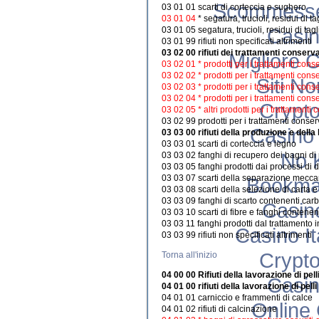
Scommesse 
03 01 01 scarti di corteccia e sughero
03 01 04
* segatura, trucioli, residui di 
Casi
03 01 05 segatura, trucioli, residui di tagl
03 01 99 rifiuti non specificati altrimenti
03 02 00 rifiuti dei trattamenti conserva
Migliore 
03 02 01 * prodotti per i trattamenti con
03 02 02 * prodotti per i trattamenti cons
Siti N
03 02 03 * prodotti per i trattamenti con
03 02 04 * prodotti per i trattamenti cons
Crypto
03 02 05 * altri prodotti per i trattament
03 02 99 prodotti per i trattamenti conserv
Casino 
03 03 00 rifiuti della produzione e della
03 03 01 scarti di corteccia e legno
No 
03 03 02 fanghi di recupero dei bagni di
03 03 05 fanghi prodotti dai processi di d
03 03 07 scarti della separazione meccani
Bookma
03 03 08 scarti della selezione di carta e 
03 03 09 fanghi di scarto contenenti carb
Casin
03 03 10 scarti di fibre e fanghi contenen
03 03 11 fanghi prodotti dal trattamento in
Casino I
03 03 99 rifiuti non specificati altrimenti
Crypto
Torna all'inizio
04 00 00 Rifiuti della lavorazione di pell
Casi
04 01 00 rifiuti della lavorazione di pelli
04 01 01 carniccio e frammenti di calce
Online
04 01 02 rifiuti di calcinazione