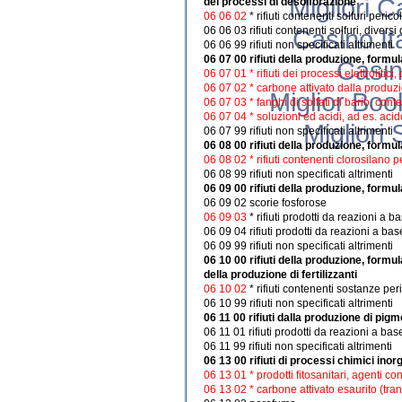
Migliori 
dei processi di desolforazione
06 06 02
* rifiuti contenenti solfuri perico
06 06 03 rifiuti contenenti solfuri, diversi
Casino I
06 06 99 rifiuti non specificati altrimenti
06 07 00 rifiuti della produzione, formul
Casi
06 07 01 * rifiuti dei processi elettrolitic
06 07 02 * carbone attivato dalla produzi
Miglior Bo
06 07 03 * fanghi di solfati di bario, con
06 07 04 * soluzioni ed acidi, ad es. acid
Migliori
06 07 99 rifiuti non specificati altrimenti
06 08 00 rifiuti della produzione, formul
06 08 02 * rifiuti contenenti clorosilano 
06 08 99 rifiuti non specificati altrimenti
06 09 00 rifiuti della produzione, formul
06 09 02 scorie fosforose
06 09 03
* rifiuti prodotti da reazioni a
06 09 04 rifiuti prodotti da reazioni a bas
06 09 99 rifiuti non specificati altrimenti
06 10 00 rifiuti della produzione, formu
della produzione di fertilizzanti
06 10 02
* rifiuti contenenti sostanze per
06 10 99 rifiuti non specificati altrimenti
06 11 00 rifiuti dalla produzione di pigm
06 11 01 rifiuti prodotti da reazioni a bas
06 11 99 rifiuti non specificati altrimenti
06 13 00 rifiuti di processi chimici inor
06 13 01 * prodotti fitosanitari, agenti con
06 13 02 * carbone attivato esaurito (tra