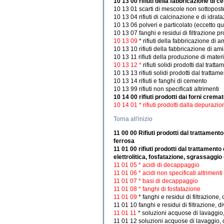
10 13 00 rifiuti della fabbricazione di c
10 13 01 scarti di mescole non sottopost
10 13 04 rifiuti di calcinazione e di idrat
10 13 06 polveri e particolato (eccetto qu
10 13 07 fanghi e residui di filtrazione pr
10 13 09
* rifiuti della fabbricazione di
10 13 10 rifiuti della fabbricazione di am
10 13 11 rifiuti della produzione di mater
10 13 12 *
rifiuti solidi prodotti dal trat
10 13 13 rifiuti solidi prodotti dal trattam
10 13 14 rifiuti e fanghi di cemento
10 13 99 rifiuti non specificati altrimenti
10 14 00 rifiuti prodotti dai forni cremat
10 14 01 * rifiuti prodotti dalla depurazi
Torna all'inizio
11 00 00 Rifiuti prodotti dal trattamento
ferrosa
11 01 00 rifiuti prodotti dal trattament
elettrolitica, fosfatazione, sgrassaggio
11 01 05 * acidi di decappaggio
11 01 06 * acidi non specificati altrimenti
11 01 07 * basi di decappaggio
11 01 08 * fanghi di fosfatazione
11 01 09
* fanghi e residui di filtrazione
11 01 10 fanghi e residui di filtrazione, d
11 01 11
* soluzioni acquose di lavaggio
11 01 12 soluzioni acquose di lavaggio, d