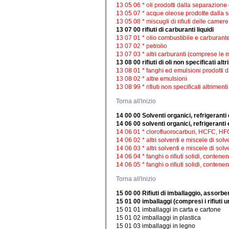
13 05 06 * oli prodotti dalla separazione
13 05 07 * acque oleose prodotte dalla 
13 05 08 * miscugli di rifiuti delle camer
13 07 00 rifiuti di carburanti liquidi
13 07 01 * olio combustibile e carburant
13 07 02 * petrolio
13 07 03 * altri carburanti (comprese le 
13 08 00 rifiuti di oli non specificati alt
13 08 01 * fanghi ed emulsioni prodotti d
13 08 02 * altre emulsioni
13 08 99 * rifiuti non specificati altrimenti
Torna all'inizio
14 00 00 Solventi organici, refrigeranti 
14 06 00 solventi organici, refrigeranti
14 06 01 * clorofluorocarburi, HCFC, HF
14 06 02 * altri solventi e miscele di solv
14 06 03 * altri solventi e miscele di solv
14 06 04 * fanghi o rifiuti solidi, contenen
14 06 05 * fanghi o rifiuti solidi, contenent
Torna all'inizio
15 00 00 Rifiuti di imballaggio, assorbent
15 01 00 imballaggi (compresi i rifiuti u
15 01 01 imballaggi in carta e cartone
15 01 02 imballaggi in plastica
15 01 03 imballaggi in legno