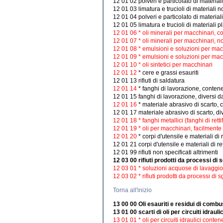
12 01 02 polveri e particolato di materiali
12 01 03 limatura e trucioli di materiali n
12 01 04 polveri e particolato di materiali
12 01 05 limatura e trucioli di materiali pl
12 01 06 * oli minerali per macchinari, c
12 01 07 * oli minerali per macchinari, n
12 01 08 * emulsioni e soluzioni per mac
12 01 09 * emulsioni e soluzioni per mac
12 01 10 * oli sintetici per macchinari
12 01 12
* cere e grassi esauriti
12 01 13 rifiuti di saldatura
12 01 14
* fanghi di lavorazione, conten
12 01 15 fanghi di lavorazione, diversi da
12 01 16
* materiale abrasivo di scarto,
12 01 17 materiale abrasivo di scarto, di
12 01 18 * fanghi metallici (fanghi di retti
12 01 19 * oli per macchinari, facilmente
12 01 20
* corpi d'utensile e materiali di 
12 01 21 corpi d'utensile e materiali di ret
12 01 99 rifiuti non specificati altrimenti
12 03 00 rifiuti prodotti da processi d
12 03 01 * soluzioni acquose di lavaggio
12 03 02 * rifiuti prodotti da processi di
Torna all'inizio
13 00 00 Oli esauriti e residui di combust
13 01 00 scarti di oli per circuiti idraulic
13 01 01 * oli per circuiti idraulici conte