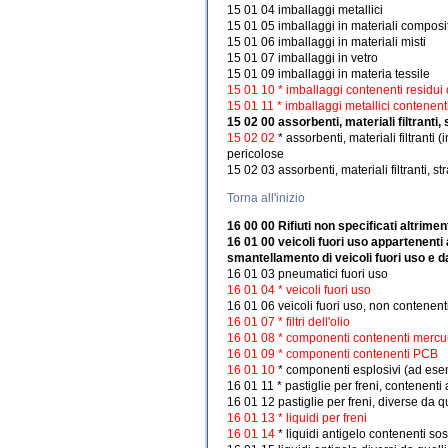
15 01 04 imballaggi metallici
15 01 05 imballaggi in materiali composit
15 01 06 imballaggi in materiali misti
15 01 07 imballaggi in vetro
15 01 09 imballaggi in materia tessile
15 01 10 * imballaggi contenenti residui 
15 01 11 * imballaggi metallici contenent
15 02 00 assorbenti, materiali filtranti,
15 02 02
* assorbenti, materiali filtranti (
pericolose
15 02 03 assorbenti, materiali filtranti, st
Torna all'inizio
16 00 00 Rifiuti non specificati altrimen
16 01 00 veicoli fuori uso appartenenti 
smantellamento di veicoli fuori uso e da
16 01 03 pneumatici fuori uso
16 01 04 * veicoli fuori uso
16 01 06 veicoli fuori uso, non contenent
16 01 07 * filtri dell'olio
16 01 08 * componenti contenenti mercu
16 01 09 * componenti contenenti PCB
16 01 10
* componenti esplosivi (ad esem
16 01 11 * pastiglie per freni, contenenti
16 01 12 pastiglie per freni, diverse da q
16 01 13 * liquidi per freni
16 01 14
* liquidi antigelo contenenti so