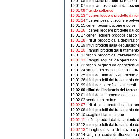
10 01 05 rifiuti solidi prodotti da reazion
10 01 07 rifiuti fangosi prodotti da reazi
10 01 09 * acido solforico
10 01 13 * ceneri leggere prodotte da id
10 01 14
* ceneri pesanti, scorie e polv
10 01 15 ceneri pesanti, scorie e polveri
10 01 16
* ceneri leggere prodotte dal 
10 01 17 ceneri leggere prodotte dal coi
10 01 18
* rifiuti prodotti dalla depuraz
10 01 19 rifiuti prodotti dalla depurazion
10 01 20
* fanghi prodotti dal trattament
10 01 21 fanghi prodotti dal trattamento in
10 01 22
* fanghi acquosi da operazioni 
10 01 23 fanghi acquosi da operazioni di p
10 01 24 sabbie dei reattori a letto fluidi
10 01 25 rifiuti dell'immagazzinamento e
10 01 26 rifiuti prodotti dal trattamento 
10 01 99 rifiuti non specificati altrimenti
10 02 00 rifiuti dell'industria del ferro e
10 02 01 rifiuti del trattamento delle scor
10 02 02 scorie non trattate
10 02 07
* rifiuti solidi prodotti dal tra
10 02 08 rifiuti prodotti dal trattamento d
10 02 10 scaglie di laminazione
10 02 11
* rifiuti prodotti dal trattament
10 02 12 rifiuti prodotti dal trattamento 
10 02 13
* fanghi e residui di filtrazione
10 02 14 fanghi e residui di filtrazione pr