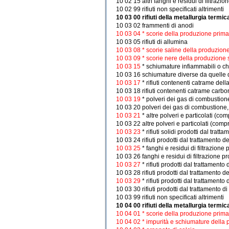
10 02 15 altri fanghi e residui di filtrazio
10 02 99 rifiuti non specificati altrimenti
10 03 00 rifiuti della metallurgia termic
10 03 02 frammenti di anodi
10 03 04 * scorie della produzione prima
10 03 05 rifiuti di allumina
10 03 08 * scorie saline della produzion
10 03 09 * scorie nere della produzione
10 03 15
* schiumature infiammabili o che
10 03 16 schiumature diverse da quelle d
10 03 17
* rifiuti contenenti catrame del
10 03 18 rifiuti contenenti catrame carbo
10 03 19
* polveri dei gas di combustion
10 03 20 polveri dei gas di combustione, 
10 03 21
* altre polveri e particolati (c
10 03 22 altre polveri e particolati (comp
10 03 23
* rifiuti solidi prodotti dal tra
10 03 24 rifiuti prodotti dal trattamento d
10 03 25
* fanghi e residui di filtrazione
10 03 26 fanghi e residui di filtrazione pr
10 03 27
* rifiuti prodotti dal trattament
10 03 28 rifiuti prodotti dal trattamento 
10 03 29
* rifiuti prodotti dal trattament
10 03 30 rifiuti prodotti dal trattamento d
10 03 99 rifiuti non specificati altrimenti
10 04 00 rifiuti della metallurgia termi
10 04 01 * scorie della produzione prima
10 04 02 * impurità e schiumature della