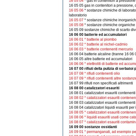
16 05 04
* gas in contenitori a pressione
16 05 05 gas in contenitori a pressione, d
16 05 06
* sostanze chimiche di laborato
laboratorio
16 05 07
* sostanze chimiche inorganiche
16 05 08
* sostanze chimiche organiche d
16 05 09 sostanze chimiche di scarto dive
16 06 00 batterie ed accumulatori
16 06 01 * batterie al piombo
16 06 02 * batterie al nichel-cadmio
16 06 03 * batterie contenenti mercurio
16 06 04 batterie alcaline (tranne 16 06 
16 06 05 altre batterie ed accumulatori
16 06 06 * elettroliti di batterie ed accum
16 07 00 rifiuti della pulizia di serbatoi
16 07 08 * rifiuti contenenti olio
16 07 09 * rifiuti contenenti altre sostan
16 07 99 rifiuti non specificati altrimenti
16 08 00 catalizzatori esauriti
16 08 01 catalizzatori esauriti contenenti 
16 08 02 * catalizzatori esauriti contenent
16 08 03 catalizzatori esauriti contenenti 
16 08 04 catalizzatori liquidi esauriti per 
16 08 05 * catalizzatori esauriti contenen
16 08 06 * liquidi esauriti usati come cata
16 08 07 * catalizzatori esauriti contami
16 09 00 sostanze ossidanti
16 09 01 * permanganati, ad esempio p