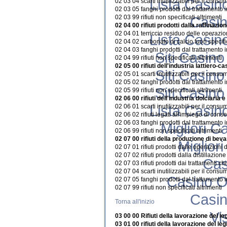
Lista Casi
02 03 04 scarti inutilizzabili per il cons
02 03 05 fanghi prodotti dal trattamento in
02 03 99 rifiuti non specificati altrimenti
Casi
02 04 00 rifiuti prodotti dalla raffinazi
02 04 01 terriccio residuo delle operazio
Lista Casi
02 04 02 carbonato di calcio fuori specif
02 04 03 fanghi prodotti dal trattamento in
Siti Casin
02 04 99 rifiuti non specificati altrimenti
02 05 00 rifiuti dell'industria lattiero-c
Siti Casin
02 05 01 scarti inutilizzabili per il cons
02 05 02 fanghi prodotti dal trattamento in
Siti Casin
02 05 99 rifiuti non specificati altrimenti
02 06 00 rifiuti dell'industria dolciaria 
Lista Casi
02 06 01 scarti inutilizzabili per il cons
02 06 02 rifiuti legati all'impiego di conse
02 06 03 fanghi prodotti dal trattamento in
Migliori C
02 06 99 rifiuti non specificati altrimenti
02 07 00 rifiuti della produzione di bev
Miglior
02 07 01 rifiuti prodotti dalle operazioni
02 07 02 rifiuti prodotti dalla distillazio
Cas
02 07 03 rifiuti prodotti dai trattamenti ch
02 07 04 scarti inutilizzabili per il cons
Casino O
02 07 05 fanghi prodotti dal trattamento in
02 07 99 rifiuti non specificati altrimenti
Casi
Torna all'inizio
Vi
03 00 00 Rifiuti della lavorazione del le
03 01 00 rifiuti della lavorazione del le