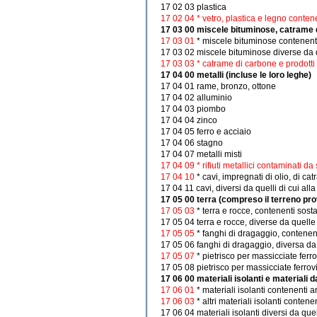
17 02 03 plastica
17 02 04 * vetro, plastica e legno conte
17 03 00 miscele bituminose, catrame 
17 03 01
* miscele bituminose contenent
17 03 02 miscele bituminose diverse da q
17 03 03 * catrame di carbone e prodotti
17 04 00 metalli (incluse le loro leghe)
17 04 01 rame, bronzo, ottone
17 04 02 alluminio
17 04 03 piombo
17 04 04 zinco
17 04 05 ferro e acciaio
17 04 06 stagno
17 04 07 metalli misti
17 04 09 * rifiuti metallici contaminati d
17 04 10
* cavi, impregnati di olio, di ca
17 04 11 cavi, diversi da quelli di cui al
17 05 00 terra (compreso il terreno pro
17 05 03
* terra e rocce, contenenti sost
17 05 04 terra e rocce, diverse da quelle
17 05 05
* fanghi di dragaggio, contene
17 05 06 fanghi di dragaggio, diversa da 
17 05 07
* pietrisco per massicciate fer
17 05 08 pietrisco per massicciate ferrovi
17 06 00 materiali isolanti e materiali
17 06 01
* materiali isolanti contenenti 
17 06 03
* altri materiali isolanti contene
17 06 04 materiali isolanti diversi da quel