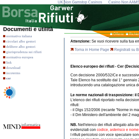
UK Non Gamstop Casinos
Casino Non AAM
Documenti e utilità
Offerte
Richie
normativa italiana
Attenzione:
Se vuoi ricevere sulla tua em
circolari albo gestori
delibere albo gestori
Torna in Home Page
Registrati su B
giurisprudenza sui rifiuti
normativa europea
link
Elenco europeo dei rifiuti - Cer (Deci
download
incoterms
Con decisione 2000/532/Ce e successive mo
cer
Tale Elenco ha sostituito dal 1° gennaio 2
introducendo una catalogazione unica dei 
Le norme nazionali di trasposizione: il D
L'elenco dei rifiuti riportato nella decis
rifiuti:
- il Dlgs 152/2006 (recante "Norme in mat
- il Dm Ministero dell'ambiente del 2 magg
NB.
Nell'elenco dei rifiuti allegato alla
evidenziati con
codice, asterisco e nome
I rifiuti pericolosi con voce speculare so