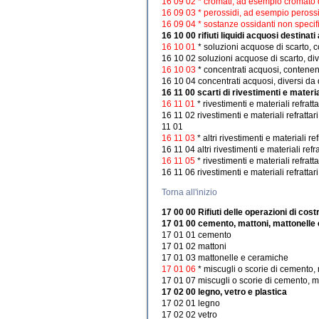
16 09 02 * cromati, ad esempio cromato d
16 09 03 * perossidi, ad esempio peross
16 09 04 * sostanze ossidanti non specifi
16 10 00 rifiuti liquidi acquosi destinati 
16 10 01
* soluzioni acquose di scarto, 
16 10 02 soluzioni acquose di scarto, div
16 10 03
* concentrati acquosi, contenen
16 10 04 concentrati acquosi, diversi da q
16 11 00 scarti di rivestimenti e material
16 11 01
* rivestimenti e materiali refra
16 11 02 rivestimenti e materiali refratta
11 01
16 11 03
* altri rivestimenti e materiali 
16 11 04 altri rivestimenti e materiali ref
16 11 05
* rivestimenti e materiali refrat
16 11 06 rivestimenti e materiali refratta
Torna all'inizio
17 00 00 Rifiuti delle operazioni di co
17 01 00 cemento, mattoni, mattonelle
17 01 01 cemento
17 01 02 mattoni
17 01 03 mattonelle e ceramiche
17 01 06
* miscugli o scorie di cemento,
17 01 07 miscugli o scorie di cemento, ma
17 02 00 legno, vetro e plastica
17 02 01 legno
17 02 02 vetro