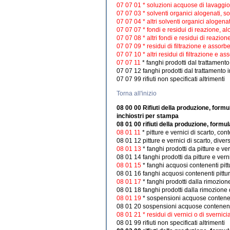
07 07 01 * soluzioni acquose di lavaggi
07 07 03 * solventi organici alogenati, s
07 07 04 * altri solventi organici alogena
07 07 07 * fondi e residui di reazione, al
07 07 08 * altri fondi e residui di reazion
07 07 09 * residui di filtrazione e assorbe
07 07 10 * altri residui di filtrazione e as
07 07 11
* fanghi prodotti dal trattamento
07 07 12 fanghi prodotti dal trattamento in
07 07 99 rifiuti non specificati altrimenti
Torna all'inizio
08 00 00 Rifiuti della produzione, formula
inchiostri per stampa
08 01 00 rifiuti della produzione, formul
08 01 11
* pitture e vernici di scarto, co
08 01 12 pitture e vernici di scarto, dive
08 01 13
* fanghi prodotti da pitture e ve
08 01 14 fanghi prodotti da pitture e verni
08 01 15
* fanghi acquosi contenenti pitt
08 01 16 fanghi acquosi contenenti pitture
08 01 17
* fanghi prodotti dalla rimozione
08 01 18 fanghi prodotti dalla rimozione di
08 01 19
* sospensioni acquose contenent
08 01 20 sospensioni acquose contenenti p
08 01 21 * residui di vernici o di svernicia
08 01 99 rifiuti non specificati altrimenti