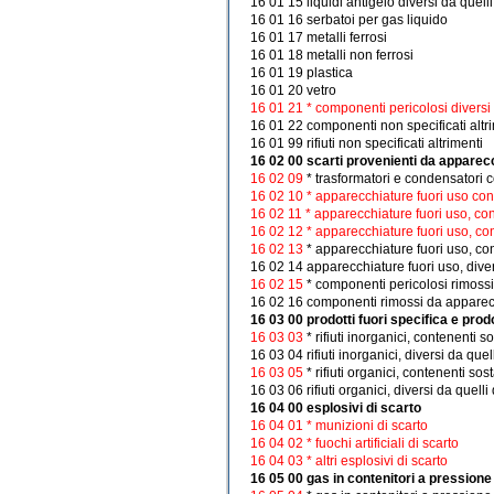
16 01 15 liquidi antigelo diversi da quell
16 01 16 serbatoi per gas liquido
16 01 17 metalli ferrosi
16 01 18 metalli non ferrosi
16 01 19 plastica
16 01 20 vetro
16 01 21 * componenti pericolosi diversi 
16 01 22 componenti non specificati altr
16 01 99 rifiuti non specificati altrimenti
16 02 00 scarti provenienti da apparecc
16 02 09
* trasformatori e condensatori 
16 02 10 * apparecchiature fuori uso con
16 02 11 * apparecchiature fuori uso, co
16 02 12 * apparecchiature fuori uso, con
16 02 13
* apparecchiature fuori uso, con
16 02 14 apparecchiature fuori uso, diver
16 02 15
* componenti pericolosi rimossi
16 02 16 componenti rimossi da apparecchi
16 03 00 prodotti fuori specifica e prodot
16 03 03
* rifiuti inorganici, contenenti 
16 03 04 rifiuti inorganici, diversi da quel
16 03 05
* rifiuti organici, contenenti so
16 03 06 rifiuti organici, diversi da quelli
16 04 00 esplosivi di scarto
16 04 01 * munizioni di scarto
16 04 02 * fuochi artificiali di scarto
16 04 03 * altri esplosivi di scarto
16 05 00 gas in contenitori a pressione 