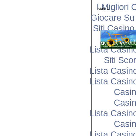
I Miglior
totale: 1
Giocare Su
Siti Casin
Casi
Lista Casi
Siti Sco
Lista Casi
Lista Casi
Casi
Casi
Lista Casi
Casi
Lista Casi