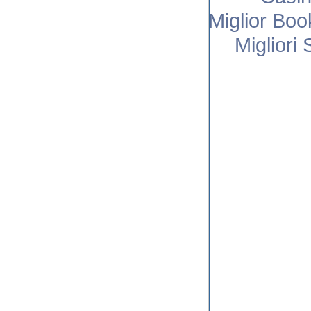
Miglior Bo
Migliori