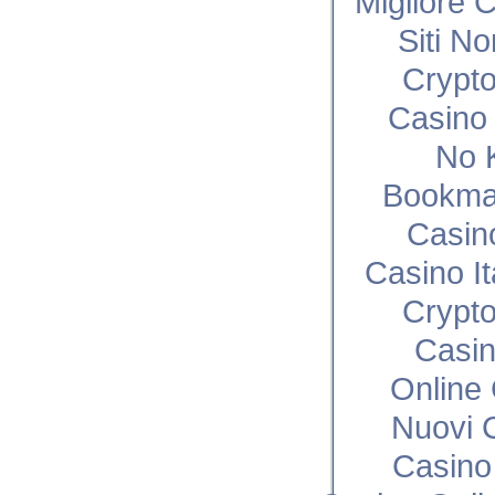
Migliore 
Siti N
Crypto
Casino 
No 
Bookma
Casin
Casino I
Crypto
Casi
Online
Nuovi C
Casino 