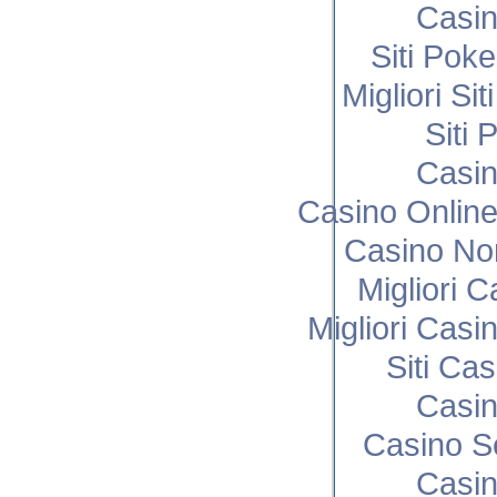
Casi
Siti Poke
Migliori Si
Siti 
Casi
Casino Onlin
Casino No
Migliori 
Migliori Cas
Siti Ca
Casi
Casino S
Casi