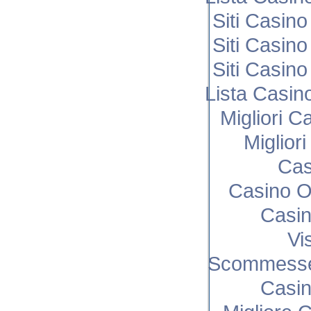
Siti Casin
Siti Casin
Siti Casin
Lista Casi
Migliori C
Miglior
Cas
Casino O
Casi
Vi
Scommesse 
Casi