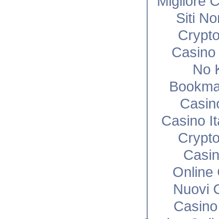
Migliore 
Siti N
Crypto
Casino 
No 
Bookma
Casin
Casino I
Crypto
Casi
Online
Nuovi C
Casino 