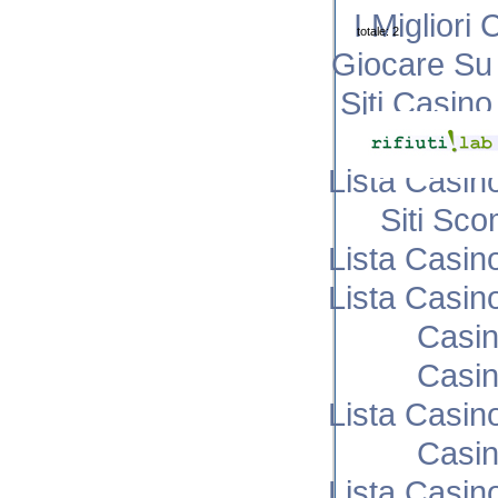
I Miglior
totale: 2
Giocare Su
Siti Casin
Casi
Lista Casi
Siti Sco
Lista Casi
Lista Casi
Casi
Casi
Lista Casi
Casi
Lista Casi