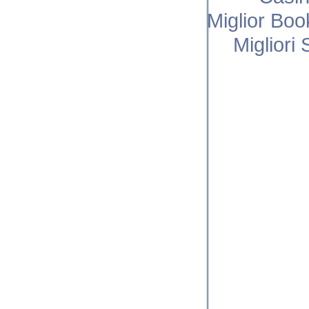
Miglior Bo
Migliori