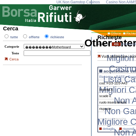
UK Non Gamstop Casinos
Casino Non AAM
Cerca
Offerte
Richie
Richieste
tutte
offerte
richieste
Other inte
totale: 2
inseriscile
Categorie
Testo
Miglior
Vuoi pubblicare i tuo
Cerca
Casino
acquistiamo sc
Lista C
Richieste
›
RAEE
›
Compu
cod: FD3-1D3-A43
Migliori
Inserita il:
scade il:
Non 
ruolo inserzionista:
Non Ga
risposte:
nessuna immagine
Migliore 
dettaglio
rispondi
Non 