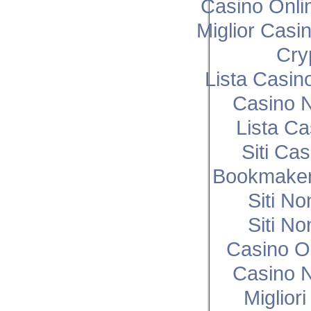
Casino Onli
Miglior Cas
Cry
Lista Casi
Casino N
Lista C
Siti Ca
Bookmaker
Siti N
Siti N
Casino O
Casino N
Miglior