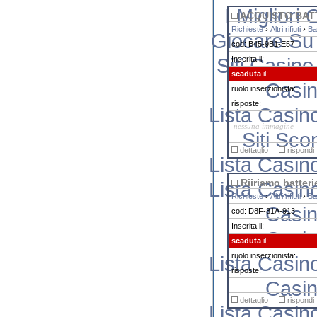
I Miglior
ACQUISTO BAT
Richieste
›
Altri rifiuti
›
Ba
Giocare Su
cod: B45-9B1-E57
Siti Casin
Inserita il:
scaduta
il:
Casi
ruolo inserzionista:
risposte:
Lista Casi
nessuna immagine
Siti Sco
dettaglio
rispondi
Lista Casi
Riiriamo batteri
Lista Casi
Richieste
›
Altri rifiuti
›
Ba
Casi
cod: D8F-81A-913
Inserita il:
Casi
scaduta
il:
ruolo inserzionista:
Lista Casi
risposte:
Casi
dettaglio
rispondi
Lista Casi