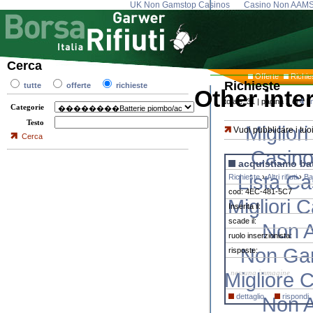
UK Non Gamstop Casinos
Casino Non AAM
Cerca
Offerte
Richie
Richieste
tutte
offerte
richieste
Other inte
totale: 31 | pagina
1
di
4
|
n
Categorie
Testo
Miglior
Vuoi pubblicare i tuo
Cerca
Casino
acquistiamo ba
Lista C
Richieste
›
Altri rifiuti
›
Ba
cod: 4EC-481-5C7
Migliori
Inserita il:
scade il:
Non 
ruolo inserzionista:
Non Ga
risposte:
nessuna immagine
Migliore 
dettaglio
rispondi
Non 