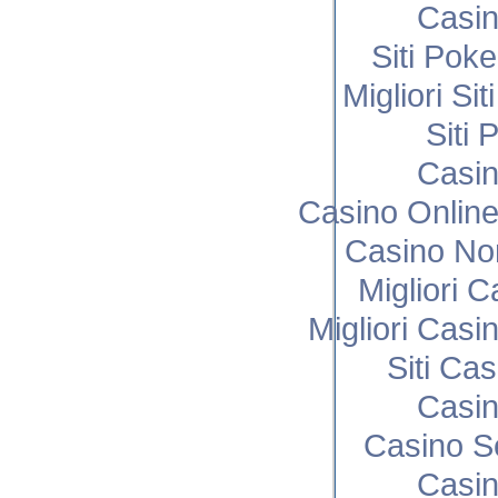
Casi
Siti Poke
Migliori Si
Siti 
Casi
Casino Onlin
Casino No
Migliori 
Migliori Cas
Siti Ca
Casi
Casino S
Casi