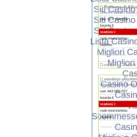
Siti Casin
Rottame di Allu
Offerte
›
Metalli
›
Metalli 
Siti Casin
cod: 3C3-47A-9E5
Inserita il:
Siti Casin
scaduta
il:
Lista Casi
ruolo inserzionista:
risposte:
Migliori C
nessuna immagine
Miglior
dettaglio
rispondi
Cas
vendesi allumin
Casino O
Offerte
›
Metalli
›
Metalli 
cod: 4A3-5B5-FE7
Casi
Inserita il:
Vi
scaduta
il:
ruolo inserzionista:
Scommesse 
risposte:
Casi
nessuna immagine