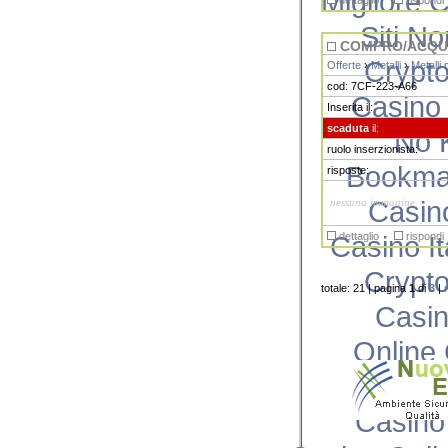
Migliore 
dettaglio
rispondi
Siti N
COMPRO/ACQUI
Crypto
Offerte
›
Metalli
›
Metalli 
cod: 7CF-223-A66
Casino 
Inserita il:
scaduta
il:
No 
ruolo inserzionista:
Bookma
risposte:
Casin
nessuna immagine
Casino I
dettaglio
rispondi
Crypto
totale: 21 | pagina
1
di
3
|
n
Casi
Online
Nuovi C
Casino 