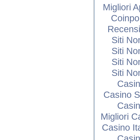
Migliori 
Coinpo
Recensi
Siti N
Siti N
Siti N
Siti N
Casi
Casino S
Casi
Migliori 
Casino I
Casi