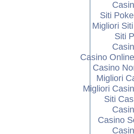
Casi
Siti Poke
Migliori Si
Siti 
Casi
Casino Onlin
Casino No
Migliori 
Migliori Cas
Siti Ca
Casi
Casino S
Casi