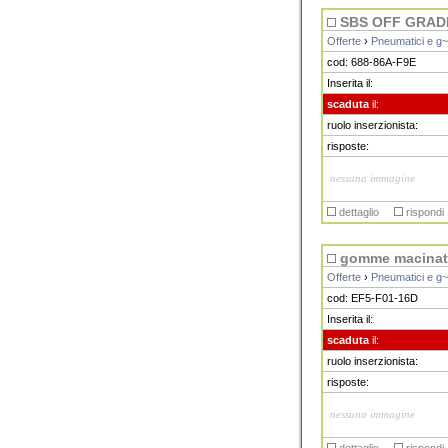
SBS OFF GRAD
Offerte
›
Pneumatici e g~
cod: 688-86A-F9E
Inserita il:
scaduta
il:
ruolo inserzionista:
risposte:
nessuna immagine
dettaglio
rispondi
gomme macinat
Offerte
›
Pneumatici e g~
cod: EF5-F01-16D
Inserita il:
scaduta
il:
ruolo inserzionista:
risposte:
nessuna immagine