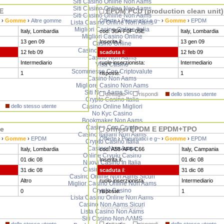
Siti Casino Online Non Aams
Siti Casino Online Non Aams
E
EPDM PCU (production clean unit)
Siti Casino Online Non Aams
›
Gomme
›
Altre gomme
Offerte
›
Pneumatici e g~
›
Gomme
›
EPDM
Lista Casino Online Non Aams
Migliori Casino Online Italia
Italy, Lombardia
cod: 36A-F0F-05E
Italy, Lombardia
Migliori Casino Online
13 gen 09
Inserita il:
13 gen 09
Casino Online
Casino Online Non Aams
12 feb 09
scaduta
il:
12 feb 09
Casino Non Aams
Intermediario
ruolo inserzionista:
Intermediario
Visa Casino
Scommesse Con Criptovalute
1
risposte:
1
Casino Non Aams
Migliore Casino Non Aams
Siti Non Aams Sicuri
dettaglio
rispondi
dello stesso utente
Crypto Casino Italia
dello stesso utente
Casino Online Migliori
No Kyc Casino
Bookmaker Non Aams
Casino Con Crypto
e
offresi EPDM E EPDM+TPO
Casino Italiani Non Aams
›
Gomme
›
EPDM
Offerte
›
Pneumatici e g~
›
Gomme
›
EPDM
Crypto Casino Italia
Casino Non Aams
Italy, Lombardia
cod: A58-AF6-C66
Italy, Campania
Online Crypto Casino
01 dic 08
Inserita il:
01 dic 08
Nuovi Casino In Italia
Casino Italiani Online
31 dic 08
scaduta
il:
31 dic 08
Casino Online Non Aams Sicuri
Altro
ruolo inserzionista:
Intermediario
Miglior Casino Online Non Aams
Crypto Casino
0
risposte:
1
Lista Casino Online Non Aams
Casino Non Aams Sicuri
nessuna immagine
Lista Casino Non Aams
Siti Casino Non AAMS