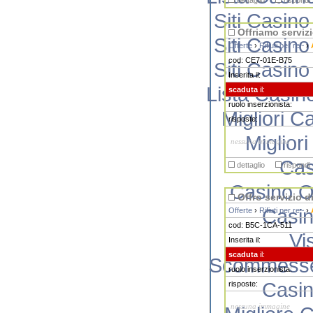
dettaglio
rispondi
Siti Casin
Offriamo servizi
Siti Casin
Offerte
›
Rifiuti per re~
›
cod: CE7-01E-B75
Siti Casin
Inserita il:
Lista Casi
scaduta
il:
ruolo inserzionista:
Migliori C
risposte:
Miglior
nessuna immagine
Cas
dettaglio
rispondi
Casino O
Offro servizio d
Casi
Offerte
›
Rifiuti per re~
›
cod: B5C-1CA-511
Vi
Inserita il:
scaduta
il:
Scommesse 
ruolo inserzionista:
Casi
risposte:
nessuna immagine