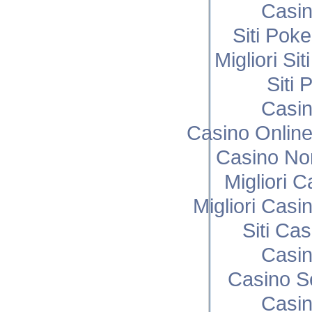
Casi
Siti Poke
Migliori Si
Siti 
Casi
Casino Onlin
Casino No
Migliori 
Migliori Cas
Siti Ca
Casi
Casino S
Casi