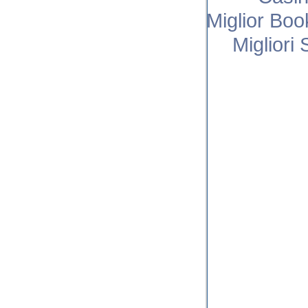
Miglior Bo
Migliori