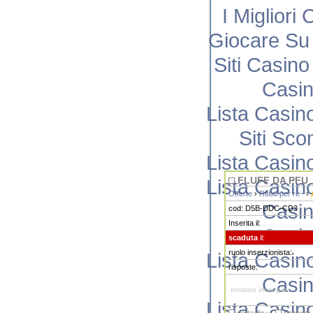
I Miglior
Giocare Su
Siti Casin
Casi
Lista Casi
Siti Sco
Lista Casi
FLUFF DA PFU
Lista Casi
Offerte
›
Rifiuti per re~
›
Casi
cod: D5B-DDC-CD3
Inserita il:
Casi
scaduta
il:
ruolo inserzionista:
Lista Casi
risposte:
Casi
nessuna immagine
Lista Casi