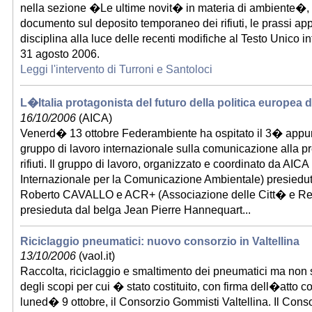
nella sezione �Le ultime novit� in materia di ambiente�, 
documento sul deposito temporaneo dei rifiuti, le prassi app
disciplina alla luce delle recenti modifiche al Testo Unico i
31 agosto 2006.
Leggi l'intervento di Turroni e Santoloci
L�Italia protagonista del futuro della politica europea dei
16/10/2006
(AICA)
Venerd� 13 ottobre Federambiente ha ospitato il 3� appu
gruppo di lavoro internazionale sulla comunicazione alla p
rifiuti. Il gruppo di lavoro, organizzato e coordinato da AIC
Internazionale per la Comunicazione Ambientale) presiedut
Roberto CAVALLO e ACR+ (Associazione delle Citt� e Regio
presieduta dal belga Jean Pierre Hannequart...
Riciclaggio pneumatici: nuovo consorzio in Valtellina
13/10/2006
(vaol.it)
Raccolta, riciclaggio e smaltimento dei pneumatici ma non 
degli scopi per cui � stato costituito, con firma dell�atto cos
luned� 9 ottobre, il Consorzio Gommisti Valtellina. Il Conso