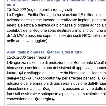
Energia da biomasse: la Regione Emilia-Romagna stanzia
euro
13/10/2006
(regione.emilia-romagna.it)
La Regione Emilia-Romagna ha stanziato 1,5 milioni di euro
aziende agricole che intendono realizzare impianti per la p
energia elettrica o termica da biomasse di origine agricola o 
contributi della Regione sono destinati a impianti con un
di 1,5 MW e possono coprire il 35% dei costi (40% nelle z
nelle aree svantaggiate)...
Apat: dalle biomasse l�energia del futuro
12/10/2006
(greenreport.it)
L�agenzia nazionale di protezione dell�ambiente (Apat) 
biomasse, considerato uno dei sistemi di approvvigionamen
futuro. �Lo sviluppo delle culture da biomassa - si legge i
dell�Apat - � un�opportunit� per arrecare benefici all�
riduzione delle emissioni di gas serra, riduzione dell�inq
atmosferico e aiuti all�agricoltura, possono arrivare dalle c
forestali essiccate e sottoposte a processi termochimici e bi
conversione dell�energia�.