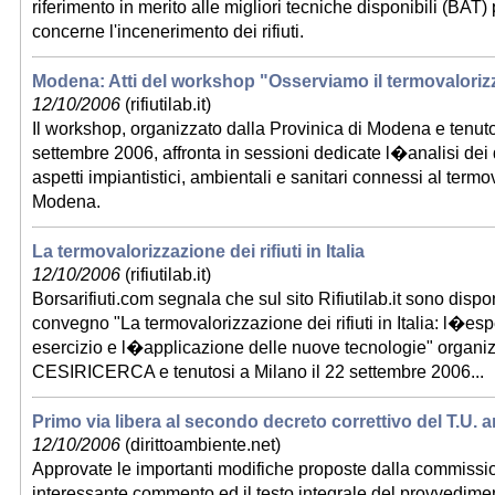
riferimento in merito alle migliori tecniche disponibili (BAT)
concerne l'incenerimento dei rifiuti.
Modena: Atti del workshop "Osserviamo il termovaloriz
12/10/2006
(rifiutilab.it)
Il workshop, organizzato dalla Provinica di Modena e tenuto
settembre 2006, affronta in sessioni dedicate l�analisi dei da
aspetti impiantistici, ambientali e sanitari connessi al termo
Modena.
La termovalorizzazione dei rifiuti in Italia
12/10/2006
(rifiutilab.it)
Borsarifiuti.com segnala che sul sito Rifiutilab.it sono disponib
convegno "La termovalorizzazione dei rifiuti in Italia: l�es
esercizio e l�applicazione delle nuove tecnologie" organi
CESIRICERCA e tenutosi a Milano il 22 settembre 2006...
Primo via libera al secondo decreto correttivo del T.U. 
12/10/2006
(dirittoambiente.net)
Approvate le importanti modifiche proposte dalla commissi
interessante commento ed il testo integrale del provvedimen