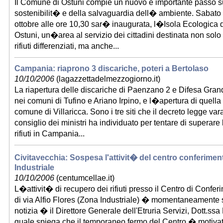
Il Comune di Ostuni compie un nuovo e importante passo su
sostenibilit� e della salvaguardia dell� ambiente. Sabato
ottobre alle ore 10,30 sar� inaugurata, l�Isola Ecologica
Ostuni, un�area al servizio dei cittadini destinata non solo 
rifiuti differenziati, ma anche...
Campania: riaprono 3 discariche, poteri a Bertolaso
10/10/2006
(lagazzettadelmezzogiorno.it)
La riapertura delle discariche di Paenzano 2 e Difesa Gran
nei comuni di Tufino e Ariano Irpino, e l�apertura di quella 
comune di Villaricca. Sono i tre siti che il decreto legge vara
consiglio dei ministri ha individuato per tentare di supera
rifiuti in Campania...
Civitavecchia: Sospesa l'attivit� del centro conferiment
Industriale
10/10/2006
(centumcellae.it)
L�attivit� di recupero dei rifiuti presso il Centro di Conf
di via Alfio Flores (Zona Industriale) � momentaneamente
notizia � il Direttore Generale dell'Etruria Servizi, Dott.ss
quale spiega che il temporaneo fermo del Centro � motivat