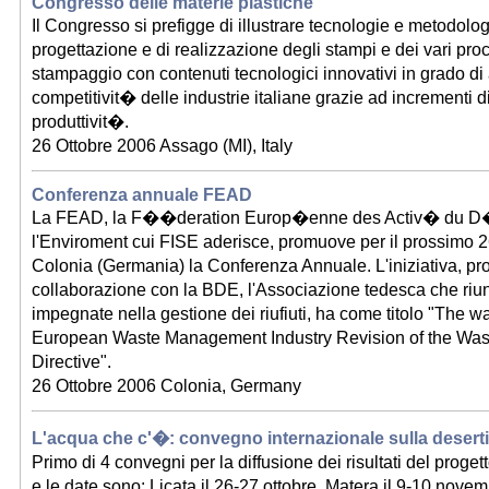
Congresso delle materie plastiche
Il Congresso si prefigge di illustrare tecnologie e metodolog
progettazione e di realizzazione degli stampi e dei vari proc
stampaggio con contenuti tecnologici innovativi in grado di
competitivit� delle industrie italiane grazie ad incrementi d
produttivit�.
26 Ottobre 2006 Assago (MI), Italy
Conferenza annuale FEAD
La FEAD, la F��deration Europ�enne des Activ� du D�
l'Enviroment cui FISE aderisce, promuove per il prossimo 2
Colonia (Germania) la Conferenza Annuale. L'iniziativa, p
collaborazione con la BDE, l'Associazione tedesca che riu
impegnate nella gestione dei riufiuti, ha come titolo "The wa
European Waste Management Industry Revision of the Wa
Directive".
26 Ottobre 2006 Colonia, Germany
L'acqua che c'�: convegno internazionale sulla deserti
Primo di 4 convegni per la diffusione dei risultati del proge
e le date sono: Licata il 26-27 ottobre, Matera il 9-10 novem