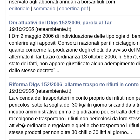
riservato agli abbonati annuali a borsarifiuti.com
editoriale
|
sommario
|
copertina pdf
|
Dm attuativi del Dlgs 152/2006, parola al Tar
19/10/2006
(reteambiente.it)
l Dm 2 maggio 2006 di individuazione delle tipologie di beni
conferire agli appositi Consorzi nazionali per il riciclaggio 
quanto concerne la produzione degli effetti, da avviso del
affermato il Tar Lazio (ordinanza 13 ottobre 2006, n. 5657), 
stato dei fatti, non appare giustificato alcun adempimento d
dallo stesso decreto"...
Riforma Dlgs 152/2006, allarme trasporto rifiuti in conto
19/10/2006
(reteambiente.it)
La vicenda dei trasportatori in conto proprio dei rifiuti non pe
pericolosi sotto la soglia dei 30 kg/litri giorno si candida a t
incubo amministrativo prima e giudiziario poi. Si tratta dell
raccolgono e trasportano i rifiuti non pericolosi da loro ste
attivit� ordinaria e regolare e quelle che trasportano i rifiuti
stesse prodotti per non oltre 30 chili o 30 litri al giorno....