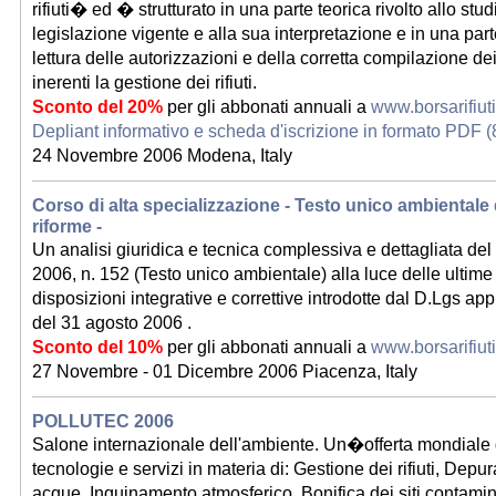
rifiuti� ed � strutturato in una parte teorica rivolto allo stud
legislazione vigente e alla sua interpretazione e in una parte
lettura delle autorizzazioni e della corretta compilazione d
inerenti la gestione dei rifiuti.
Sconto del 20%
per gli abbonati annuali a
www.borsarifiut
Depliant informativo e scheda d'iscrizione in formato PDF (
24 Novembre 2006 Modena, Italy
Corso di alta specializzazione - Testo unico ambientale
riforme -
Un analisi giuridica e tecnica complessiva e dettagliata del 
2006, n. 152 (Testo unico ambientale) alla luce delle ultime 
disposizioni integrative e correttive introdotte dal D.Lgs a
del 31 agosto 2006 .
Sconto del 10%
per gli abbonati annuali a
www.borsarifiut
27 Novembre - 01 Dicembre 2006 Piacenza, Italy
POLLUTEC 2006
Salone internazionale dell'ambiente. Un�offerta mondiale d
tecnologie e servizi in materia di: Gestione dei rifiuti, Depu
acque, Inquinamento atmosferico, Bonifica dei siti contami