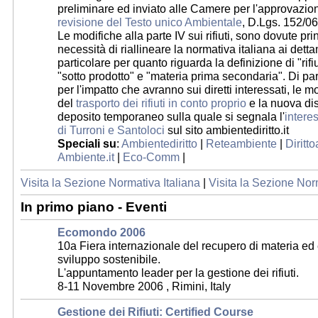
preliminare ed inviato alle Camere per l'approvazio
revisione del Testo unico Ambientale
, D.Lgs. 152/06
Le modifiche alla parte IV sui rifiuti, sono dovute pr
necessità di riallineare la normativa italiana ai dett
particolare per quanto riguarda la definizione di "rifiu
"sotto prodotto" e "materia prima secondaria". Di par
per l'impatto che avranno sui diretti interessati, le 
del
trasporto dei rifiuti in conto proprio
e la nuova dis
deposito temporaneo sulla quale si segnala l'
intere
di Turroni e Santoloci
sul sito ambientediritto.it
Speciali su
:
Ambientediritto
|
Reteambiente
|
Diritt
Ambiente.it
|
Eco-Comm
|
Visita la Sezione Normativa Italiana
|
Visita la Sezione No
In primo piano - Eventi
Ecomondo 2006
10a Fiera internazionale del recupero di materia ed 
sviluppo sostenibile.
L'appuntamento leader per la gestione dei rifiuti.
8-11 Novembre 2006 , Rimini, Italy
Gestione dei Rifiuti: Certified Course