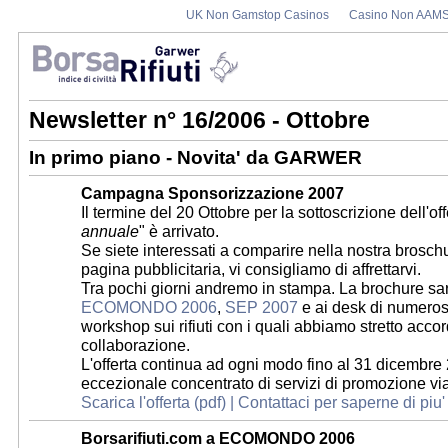
UK Non Gamstop Casinos
Casino Non AAM
Newsletter n° 16/2006 - Ottobre
In primo piano - Novita' da GARWER
Campagna Sponsorizzazione 2007
Il termine del 20 Ottobre per la sottoscrizione dell'off
annuale
" è arrivato.
Se siete interessati a comparire nella nostra brosch
pagina pubblicitaria, vi consigliamo di affrettarvi.
Tra pochi giorni andremo in stampa. La brochure sar
ECOMONDO 2006
,
SEP 2007
e ai desk di numerosi
workshop sui rifiuti con i quali abbiamo stretto accor
collaborazione.
L'offerta continua ad ogni modo fino al 31 dicembre
eccezionale concentrato di servizi di promozione vi
Scarica l'offerta (pdf) |
Contattaci per saperne di piu'
Borsarifiuti.com a ECOMONDO 2006