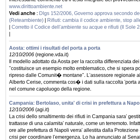
www.dirittoambiente.net
Vedi anche
:
Dlgs 152/2006, Governo approva secondo dec
(Reteambiente)
|
Rifiuti: cambia il codice ambiente, stop a
|
Corretto il Codice dell'ambiente su acque e rifiuti (Il Sole 
|
Aosta: ottimi i risultati del porta a porta
12/10/2006
(regione.vda.it)
Il modello adottato da Aosta per la raccolta differenziata dei r
"costituisce un esempio molto emblematico, che si spera p
ripreso dalle Comunit� montane". L'assessore regionale a
Alberto Cerise, commenta cos� i dati sulla raccolta 'porta a 
nel comune capoluogo della regione.
Campania: Bertolaso, unita' di crisi in prefettura a Napol
12/10/2006
(agi.it)
La crisi dello smaltimento dei rifiuti in Campania sara' gest
trattasse di una calamita' naturale, come un terremoto. Infat
ore alle prefettura di Napoli verra' allestita dalla Protezione 
crisi per coordinare l'emergenza. Lo ha annunciato al Senat