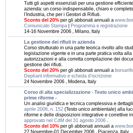
Tutti gli aspetti essenziali per una gestione efficiente 
azienda: un corso indispensabile, chiaro e completo
l'Industria, che per i Gestori di Rifiuti.
Sconto del 20%
per gli abbonati annuali a
www.bors
Comunicato Stampa
|
Programma e registrazione
14-16 Novembre 2006 , Milano, Italy
La gestione dei rifiuti in azienda
Corso strutturato in una parte teorica rivolto allo stu
legislazione vigente e in una parte pratica volta alla 
autorizzazioni e alla corretta compilazione dei docum
gestione dei rifiuti.
Sconto del 20%
per gli abbonati annuali a
borsarifi
Depliant informativo e scheda d'iscrizione
24 Novembre 2006 , Modena, Italy
Corso di alta specializzazione - Testo unico amb
prime riforme -
Un analisi giuridica e tecnica complessiva e dettagl
aprile 2006, n. 152
(Testo unico ambientale) alla luc
riforme e delle disposizioni integrative e correttive i
approvato nel CdM del 31 agosto 2006
.
Sconto del 10%
per gli abbonati annuali a
www.bors
27 Novembre-01 December 2006 , Piacenza, Italy