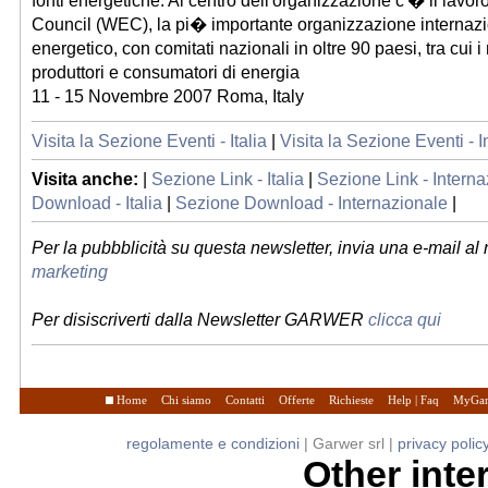
fonti energetiche. Al centro dell'organizzazione c'� il lavo
Council (WEC), la pi� importante organizzazione internaz
energetico, con comitati nazionali in oltre 90 paesi, tra cui 
produttori e consumatori di energia
11 - 15 Novembre 2007 Roma, Italy
Visita la Sezione Eventi - Italia
|
Visita la Sezione Eventi - 
Visita anche:
|
Sezione Link - Italia
|
Sezione Link - Intern
Download - Italia
|
Sezione Download - Internazionale
|
Per la pubbblicità su questa newsletter, invia una e-mail al
marketing
Per disiscriverti dalla Newsletter GARWER
clicca qui
Home
Chi siamo
Contatti
Offerte
Richieste
Help | Faq
MyGar
regolamente e condizioni
| Garwer srl |
privacy polic
Other int