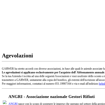
Agevolazioni
GARWER ha stretto accordi con diverse associazioni, in base alle quali le aziende associate han
Le agevolazioni si applicano esclusivamente per l'acquisto dell' Abbonamento annuale
.
Se la tua Azienda è iscritta ad una delle seguenti Associazioni e vuoi usufruire dello sconto
trasmettere a GARWER, unitamente alla copia del bonifico, gli estremi dell'iscrizione all'assoc
Per maggiori informazioni, contattaci al numero 051.19907164 o via e-mail all'indirizzo
helpd
ANGRI - Associazione nazionale Gestori Rifiuti
ANGRI
nasce con lo scopo di sostenere le imprese che operano nel settore della gestione