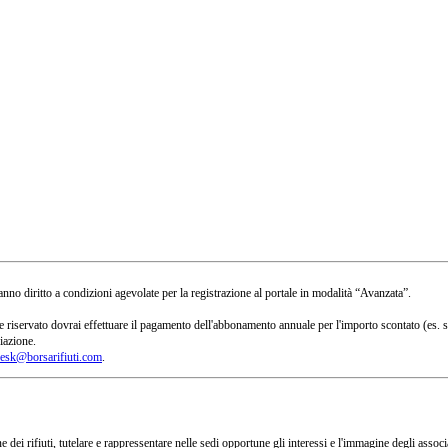
no diritto a condizioni agevolate per la registrazione al portale in modalità “Avanzata”.
 a te riservato dovrai effettuare il pagamento dell'abbonamento annuale per l'importo scontato 
iazione.
esk@borsarifiuti.com
.
 dei rifiuti, tutelare e rappressentare nelle sedi opportune gli interessi e l'immagine degli asso