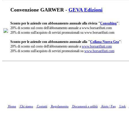
Convenzione GARWER -
GEVA Edizioni
Sconto per le aziende con abbonamento annuale alla rivista "
Consulting
"
:
20% di sconto sul costo dell'abbonamento annuale a www.borsarifiuti.com
20% di sconto sull'acquisto di servizi promozionali su www.borsarifiuti.com
Sconto per le aziende con abbonamento annuale alla "
Collana Nuova Gea
"
:
20% di sconto sul costo dell'abbonamento annuale a
www.borsarifiuti.com
20% di sconto sull'acquisto di servizi promozionali su
www.borsarifiuti.com
Home
Chi siamo
Contatti
Regolamento
Documenti e utilità
Aiuto | Faq
Link