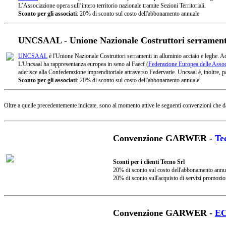
L’Associazione opera sull’intero territorio nazionale tramite Sezioni Territoriali.
Sconto per gli associati
: 20% di sconto sul costo dell'abbonamento annuale
UNCSAAL - Unione Nazionale Costruttori serramenti 
UNCSAAL
è l'Unione Nazionale Costruttori serramenti in alluminio acciaio e leghe. A
L'Uncsaal ha rappresentanza europea in seno al Faecf (
Federazione Europea delle Associ
aderisce alla Confederazione imprenditoriale attraverso Federvarie. Uncsaal è, inoltre, pa
Sconto per gli associati
: 20% di sconto sul costo dell'abbonamento annuale
Oltre a quelle precedentemente indicate, sono al momento attive le seguenti convenzioni che d
Convenzione GARWER -
Te
Sconti per i clienti Tecno Srl
20% di sconto sul costo dell'abbonamento annu
20% di sconto sull'acquisto di servizi promozio
Convenzione GARWER -
E