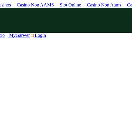
sinos
Casino Non AAMS
Slot Online
Casino Non Aams
Ca
cio
MyGarwer
Login