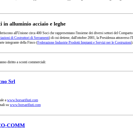
in alluminio acciaio e leghe
deriscono all'Unione circa 400 Soci che rappresentano l'insieme dei diversi settori del Comparto
azioni di Costruttori di Serramenti
) di cui detiene, dall'ottobre 2001, la Presidenza attraverso
rte integrante della Finco (
Federazione Industrie Prodotti Impianti e Servizi per le Costruzioni
)
anno diritto a sconti commerciali:
cno Srl
ale a
www.borsarifiuti.com
nali su
www.borsarifiuti.com
CO-COMM