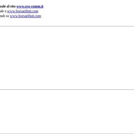
ale al sito
www.eco-comm.it
ale a
www.borsarifiuti.com
nali su
www.borsarifiuti.com