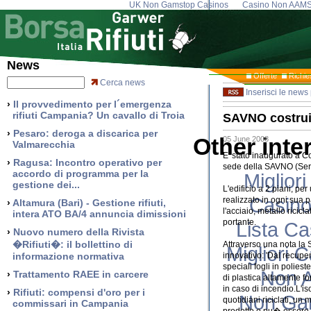
UK Non Gamstop Casinos
Casino Non AAM
News
Offerte
Richie
Cerca news
Inserisci le news 
›
Il provvedimento per l´emergenza
rifiuti Campania? Un cavallo di Troia
SAVNO costruisc
›
Pesaro: deroga a discarica per
Other inte
05 June 2008
Valmarecchia
E' stato inaugurato a C
›
Ragusa: Incontro operativo per
sede della SAVNO (Serv
accordo di programma per la
Miglior
gestione dei...
L'edificio a 2 piani, per
Casino
realizzato in ogni sua pa
›
Altamura (Bari) - Gestione rifiuti,
l'acciaio, metallo ricic
intera ATO BA/4 annuncia dimissioni
portante.
Lista C
›
Nuovo numero della Rivista
�Rifiuti�: il bollettino di
Attraverso una nota la S
Migliori
informazione normativa
innovativo: 'Dal recuper
speciali fogli in poliest
Non 
›
Trattamento RAEE in carcere
di plastica altamente fo
in caso di incendio.L'is
›
Rifiuti: compensi d'oro per i
Non Ga
quotidiani riciclati, un
commissari in Campania