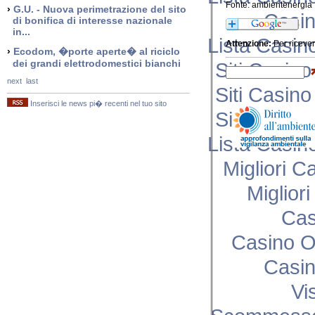
Fonte: ambientenergia
›
G.U. - Nuova perimetrazione del sito
Casi
di bonifica di interesse nazionale
in...
Lista Casi
Attenzione:
Per ricever
›
Ecodom, �porte aperte� al riciclo
dei grandi elettrodomestici bianchi
Siti Casin
next
last
Siti Casin
Inserisci le news pi� recenti nel tuo sito
Siti Casin
Lista Casi
Migliori C
Miglior
Cas
Casino O
Casi
Vi