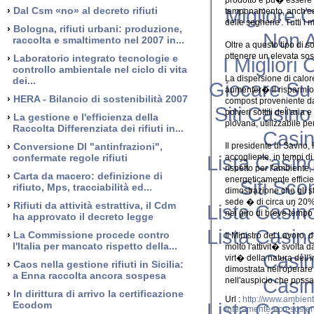
prodotto e pu� essere ric
Migliore 
›
Dal Csm «no» al decreto rifiuti
tamponamento, anch'essi
delle segherie'. Tutti i m
›
Bologna, rifiuti urbani: produzione,
Non 
raccolta e smaltimento nel 2007 in...
Oltre a questo tipo di s
ottenere un elevata sost
›
Laboratorio integrato tecnologie e
I Miglior
controllo ambientale nel ciclo di vita
La dispersione di calore
dei...
Giocare Su
aumenter� il risparmio e
›
HERA - Bilancio di sostenibilità 2007
compost proveniente dal
Siti Casin
polveri sottili dell'ari
›
La gestione e l'efficienza della
piovana, utilizzabile per
Raccolta Differenziata dei rifiuti in...
Casi
›
Conversione Dl "antinfrazioni",
Il presidente di Savno
Lista Casi
confermate regole rifiuti
accogliente, in tempi di
rispetto per l'ambiente, 
›
Carta da macero: definizione di
energeticamente efficien
Siti Sco
rifiuto, Mps, tracciabilità ed...
dimostrazione che gli sf
sede � di circa un 20% 
›
Rifiuti da attività estrattiva, il Cdm
Lista Casi
nel giro di breve tempo 
ha approvato il decreto legge
Lista Casi
›
La Commissione procede contro
Il Ministro del Lavoro, 
l'Italia per mancato rispetto della...
molto l'attivit� svolta 
Casi
virt� della natura dell
›
Caos nella gestione rifiuti in Sicilia:
dimostrata nell'operare
a Enna raccolta ancora sospesa
Casi
nell'auspicio che possa 
›
In dirittura di arrivo la certificazione
Url :
http://www.ambient
Lista Casi
Ecodom
interamente-eco-sosten