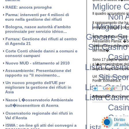
Migliore 
›
RAEE: ancora proroghe
Il quadro accusatorio si
Non 
›
Parma: interventi per 4 milioni di
euro nella gestione dei rifiuti
Il ragionamento che ha 
I Miglior
›
Bologna, nasce autorità d'ambito
vengono indagati come 
provinciale per servizio idrico...
Giocare Su
Non impedire un reato �
›
Ferrara: Gestione dei rifiuti al centro
Alessandro Pansa: �Sov
di Agenda 21
Siti Casin
ambientale e delle ordin
dei rifiuti�.
›
Corte Conti chiede danni a comuni e
Casi
consorzi campani
Sono 17 pagine quelle c
›
Nuovo MUD - slittamento al 2010
Lista Casi
e l�amministratore del
sugli obblighi da rispet
›
Assoambiente: Presentazione del
Siti Sco
rapporto su "Il movimento...
Url :
http://www.ecosti
Fonte: Ecostiera.it
›
Un nuovo progetto dell'UE per
Lista Casi
migliorare la gestione dei rifiuti in
Asia
Lista Casi
Attenzione:
Per ricever
›
Nasce L�osservatorio Ambientale
Casi
sull�inceneritore di Acerra
›
Osservatorio regionale dei rifuti in
Casi
Val d'Aosta
Lista Casi
›
ISWA : on-line gli atti dei convegni a