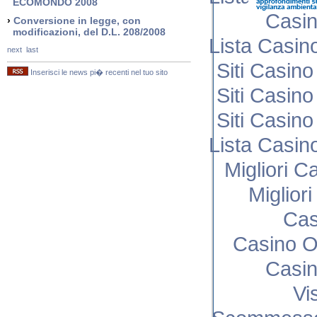
ECOMONDO 2008
Casi
›
Conversione in legge, con
modificazioni, del D.L. 208/2008
Lista Casi
next
last
Siti Casin
Inserisci le news pi� recenti nel tuo sito
Siti Casin
Siti Casin
Lista Casi
Migliori C
Miglior
Cas
Casino O
Casi
Vi