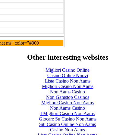
chet ms" color="#000
Other interesting websites
Migliori Casino Online
Casino Online Nuovi
Lista Casino Non Aams
Migliori Casino Non Aams
Non Aams Casino
Non Gamstop Casinos
Migliore Casino Non Aams
Non Aams Casino
I Migliori Casino Non Aams
Giocare Su Casino Non Aams
Siti Casino Online Non Aams
Casino Non Aams