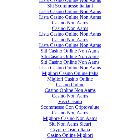
Lista Casino Online Non Aams
Siti Scommesse Italiani
Lista Casino Online Non Aams
Lista Casino Online Non Aams
Casino Non Aams
Casino Non Aams
Lista Casino Online Non Aams
Casino Non Aams
Lista Casino Online Non Aams
Siti Casino Online Non Aams
Siti Casino Online Non Aams
Siti Casino Online Non Aams
Lista Casino Online Non Aams
Migliori Casino Online Italia
Migliori Casino Online
Casino Online
Casino Online Non Aams
Casino Non Aams
Visa Casino
Scommesse Con Criptovalute
Casino Non Aams
Migliore Casino Non Aams
Siti Non Aams Sicuri
Crypto Casino Italia
Casino Online Migliori