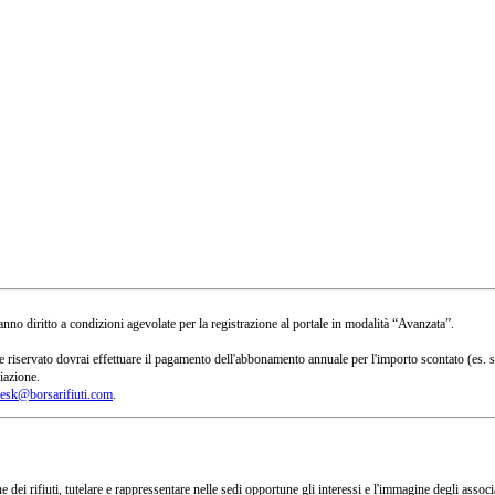
no diritto a condizioni agevolate per la registrazione al portale in modalità “Avanzata”.
 a te riservato dovrai effettuare il pagamento dell'abbonamento annuale per l'importo scontato 
iazione.
esk@borsarifiuti.com
.
 dei rifiuti, tutelare e rappressentare nelle sedi opportune gli interessi e l'immagine degli asso