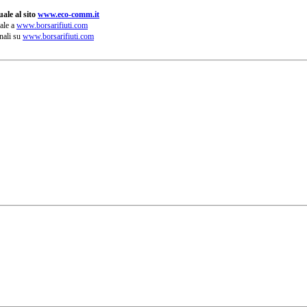
ale al sito
www.eco-comm.it
ale a
www.borsarifiuti.com
nali su
www.borsarifiuti.com