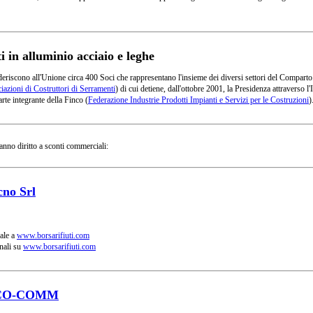
in alluminio acciaio e leghe
deriscono all'Unione circa 400 Soci che rappresentano l'insieme dei diversi settori del Comparto
azioni di Costruttori di Serramenti
) di cui detiene, dall'ottobre 2001, la Presidenza attraverso
rte integrante della Finco (
Federazione Industrie Prodotti Impianti e Servizi per le Costruzioni
)
anno diritto a sconti commerciali:
cno Srl
ale a
www.borsarifiuti.com
nali su
www.borsarifiuti.com
CO-COMM