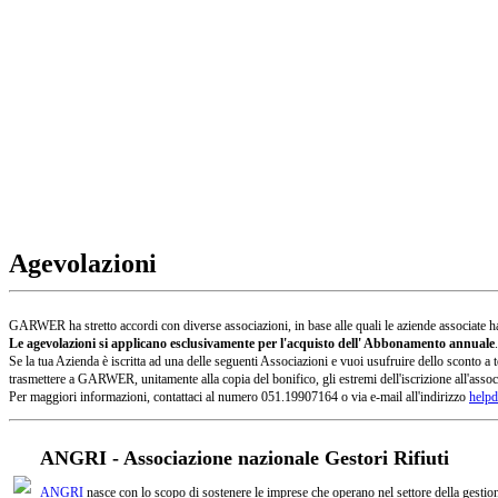
Agevolazioni
GARWER ha stretto accordi con diverse associazioni, in base alle quali le aziende associate han
Le agevolazioni si applicano esclusivamente per l'acquisto dell' Abbonamento annuale
.
Se la tua Azienda è iscritta ad una delle seguenti Associazioni e vuoi usufruire dello sconto
trasmettere a GARWER, unitamente alla copia del bonifico, gli estremi dell'iscrizione all'assoc
Per maggiori informazioni, contattaci al numero 051.19907164 o via e-mail all'indirizzo
helpd
ANGRI - Associazione nazionale Gestori Rifiuti
ANGRI
nasce con lo scopo di sostenere le imprese che operano nel settore della gestione