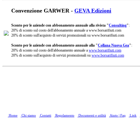
Convenzione GARWER -
GEVA Edizioni
Sconto per le aziende con abbonamento annuale alla rivista "
Consulting
"
:
20% di sconto sul costo dell'abbonamento annuale a www.borsarifiuti.com
20% di sconto sull'acquisto di servizi promozionali su www.borsarifiuti.com
Sconto per le aziende con abbonamento annuale alla "
Collana Nuova Gea
"
:
20% di sconto sul costo dell'abbonamento annuale a
www.borsarifiuti.com
20% di sconto sull'acquisto di servizi promozionali su
www.borsarifiuti.com
Home
Chi siamo
Contatti
Regolamento
Documenti e utilità
Aiuto | Faq
Link