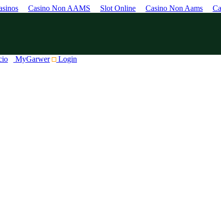
sinos
Casino Non AAMS
Slot Online
Casino Non Aams
Ca
cio
MyGarwer
Login