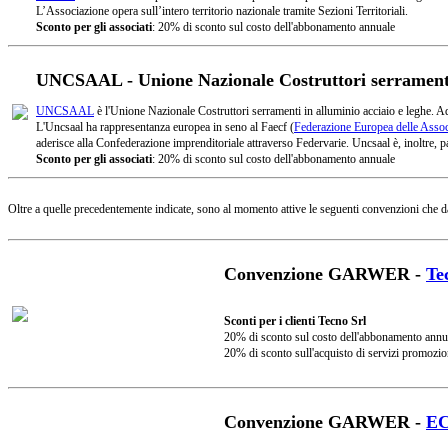
L’Associazione opera sull’intero territorio nazionale tramite Sezioni Territoriali.
Sconto per gli associati
: 20% di sconto sul costo dell'abbonamento annuale
UNCSAAL - Unione Nazionale Costruttori serramenti 
UNCSAAL
è l'Unione Nazionale Costruttori serramenti in alluminio acciaio e leghe. A
L'Uncsaal ha rappresentanza europea in seno al Faecf (
Federazione Europea delle Associ
aderisce alla Confederazione imprenditoriale attraverso Federvarie. Uncsaal è, inoltre, pa
Sconto per gli associati
: 20% di sconto sul costo dell'abbonamento annuale
Oltre a quelle precedentemente indicate, sono al momento attive le seguenti convenzioni che d
Convenzione GARWER -
Te
Sconti per i clienti Tecno Srl
20% di sconto sul costo dell'abbonamento annu
20% di sconto sull'acquisto di servizi promozio
Convenzione GARWER -
E