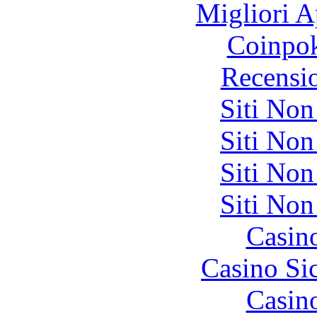
Migliori A
Coinpok
Recensi
Siti No
Siti No
Siti No
Siti No
Casin
Casino S
Casin