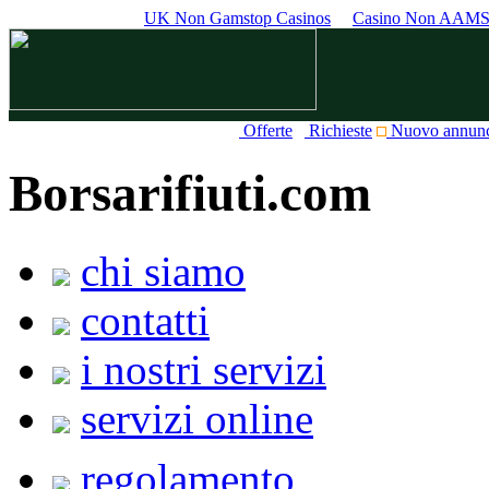
UK Non Gamstop Casinos
Casino Non AAM
Offerte
Richieste
Nuovo annun
Borsarifiuti.com
chi siamo
contatti
i nostri servizi
servizi online
regolamento