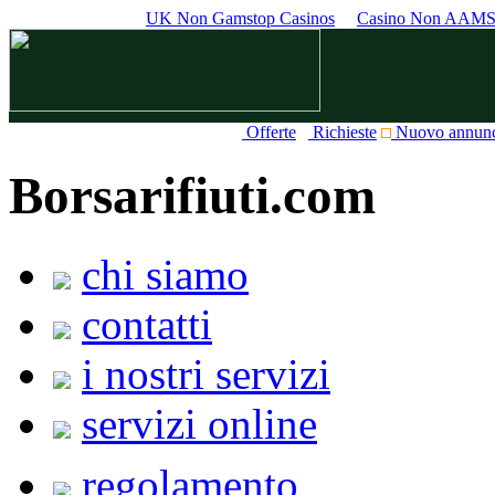
UK Non Gamstop Casinos
Casino Non AAM
Offerte
Richieste
Nuovo annun
Borsarifiuti.com
chi siamo
contatti
i nostri servizi
servizi online
regolamento