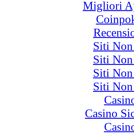
Migliori A
Coinpok
Recensi
Siti No
Siti No
Siti No
Siti No
Casin
Casino S
Casin