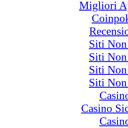
Migliori A
Coinpok
Recensi
Siti No
Siti No
Siti No
Siti No
Casin
Casino S
Casin