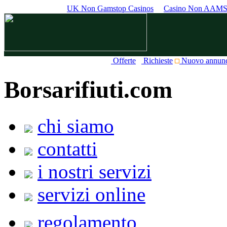
UK Non Gamstop Casinos
Casino Non AAM
Offerte
Richieste
Nuovo annun
Borsarifiuti.com
chi siamo
contatti
i nostri servizi
servizi online
regolamento