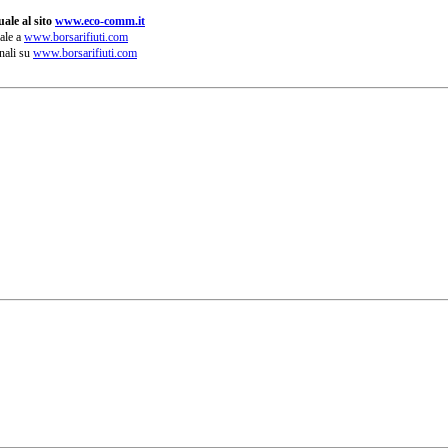
ale al sito
www.eco-comm.it
ale a
www.borsarifiuti.com
nali su
www.borsarifiuti.com