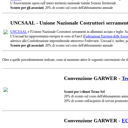
L’Associazione opera sull’intero territorio nazionale tramite Sezioni Territoriali.
Sconto per gli associati
: 20% di sconto sul costo dell'abbonamento annuale
UNCSAAL - Unione Nazionale Costruttori serramenti 
UNCSAAL
è l'Unione Nazionale Costruttori serramenti in alluminio acciaio e leghe. A
L'Uncsaal ha rappresentanza europea in seno al Faecf (
Federazione Europea delle Associ
aderisce alla Confederazione imprenditoriale attraverso Federvarie. Uncsaal è, inoltre, pa
Sconto per gli associati
: 20% di sconto sul costo dell'abbonamento annuale
Oltre a quelle precedentemente indicate, sono al momento attive le seguenti convenzioni che d
Convenzione GARWER -
Te
Sconti per i clienti Tecno Srl
20% di sconto sul costo dell'abbonamento annu
20% di sconto sull'acquisto di servizi promozio
Convenzione GARWER -
E