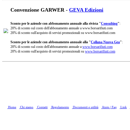
Convenzione GARWER -
GEVA Edizioni
Sconto per le aziende con abbonamento annuale alla rivista "
Consulting
"
:
20% di sconto sul costo dell'abbonamento annuale a www.borsarifiuti.com
20% di sconto sull'acquisto di servizi promozionali su www.borsarifiuti.com
Sconto per le aziende con abbonamento annuale alla "
Collana Nuova Gea
"
:
20% di sconto sul costo dell'abbonamento annuale a
www.borsarifiuti.com
20% di sconto sull'acquisto di servizi promozionali su
www.borsarifiuti.com
Home
Chi siamo
Contatti
Regolamento
Documenti e utilità
Aiuto | Faq
Link