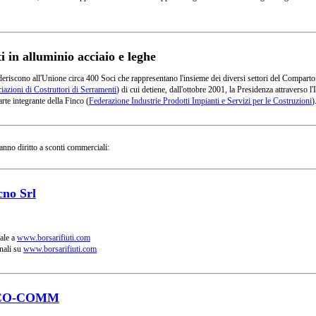
in alluminio acciaio e leghe
deriscono all'Unione circa 400 Soci che rappresentano l'insieme dei diversi settori del Comparto
azioni di Costruttori di Serramenti
) di cui detiene, dall'ottobre 2001, la Presidenza attraverso
rte integrante della Finco (
Federazione Industrie Prodotti Impianti e Servizi per le Costruzioni
)
anno diritto a sconti commerciali:
cno Srl
ale a
www.borsarifiuti.com
nali su
www.borsarifiuti.com
CO-COMM