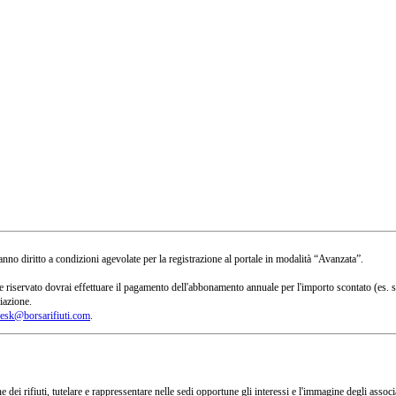
no diritto a condizioni agevolate per la registrazione al portale in modalità “Avanzata”.
 a te riservato dovrai effettuare il pagamento dell'abbonamento annuale per l'importo scontato 
iazione.
esk@borsarifiuti.com
.
 dei rifiuti, tutelare e rappressentare nelle sedi opportune gli interessi e l'immagine degli asso