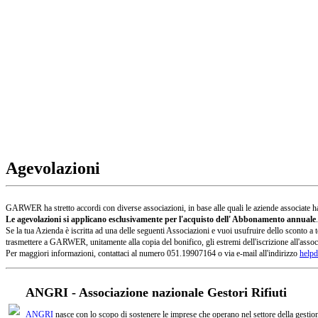
Agevolazioni
GARWER ha stretto accordi con diverse associazioni, in base alle quali le aziende associate han
Le agevolazioni si applicano esclusivamente per l'acquisto dell' Abbonamento annuale
.
Se la tua Azienda è iscritta ad una delle seguenti Associazioni e vuoi usufruire dello sconto
trasmettere a GARWER, unitamente alla copia del bonifico, gli estremi dell'iscrizione all'assoc
Per maggiori informazioni, contattaci al numero 051.19907164 o via e-mail all'indirizzo
helpd
ANGRI - Associazione nazionale Gestori Rifiuti
ANGRI
nasce con lo scopo di sostenere le imprese che operano nel settore della gestione