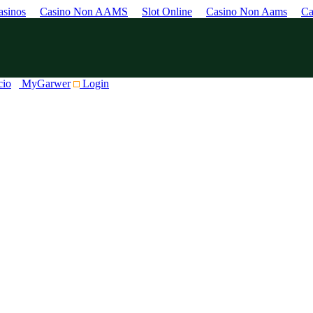
sinos
Casino Non AAMS
Slot Online
Casino Non Aams
Ca
cio
MyGarwer
Login