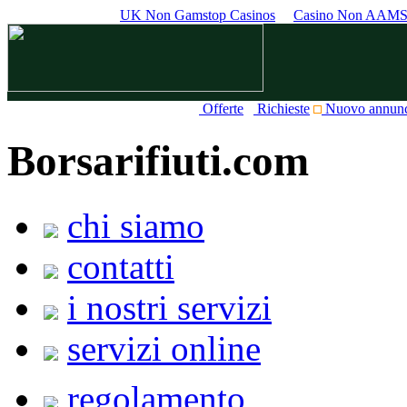
UK Non Gamstop Casinos
Casino Non AAM
Offerte
Richieste
Nuovo annun
Borsarifiuti.com
chi siamo
contatti
i nostri servizi
servizi online
regolamento