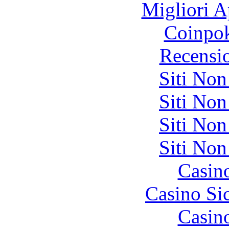
Migliori A
Coinpok
Recensi
Siti No
Siti No
Siti No
Siti No
Casin
Casino S
Casin