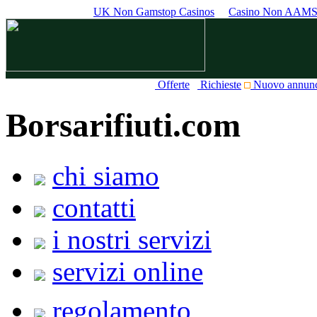
UK Non Gamstop Casinos
Casino Non AAM
Offerte
Richieste
Nuovo annun
Borsarifiuti.com
chi siamo
contatti
i nostri servizi
servizi online
regolamento