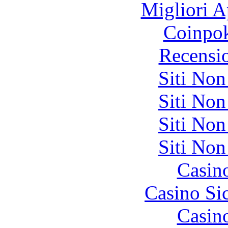
Migliori A
Coinpok
Recensi
Siti No
Siti No
Siti No
Siti No
Casin
Casino S
Casin