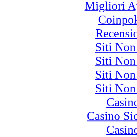
Migliori A
Coinpok
Recensi
Siti No
Siti No
Siti No
Siti No
Casin
Casino S
Casin