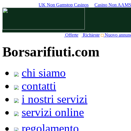
UK Non Gamstop Casinos
Casino Non AAM
Offerte
Richieste
Nuovo annun
Borsarifiuti.com
chi siamo
contatti
i nostri servizi
servizi online
regolamento