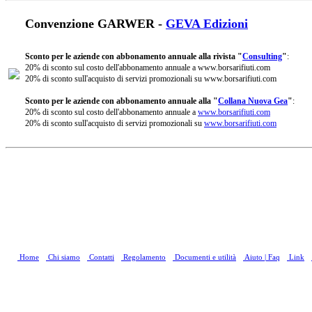
Convenzione GARWER -
GEVA Edizioni
Sconto per le aziende con abbonamento annuale alla rivista "
Consulting
"
:
20% di sconto sul costo dell'abbonamento annuale a www.borsarifiuti.com
20% di sconto sull'acquisto di servizi promozionali su www.borsarifiuti.com
Sconto per le aziende con abbonamento annuale alla "
Collana Nuova Gea
"
:
20% di sconto sul costo dell'abbonamento annuale a
www.borsarifiuti.com
20% di sconto sull'acquisto di servizi promozionali su
www.borsarifiuti.com
Home
Chi siamo
Contatti
Regolamento
Documenti e utilità
Aiuto | Faq
Link