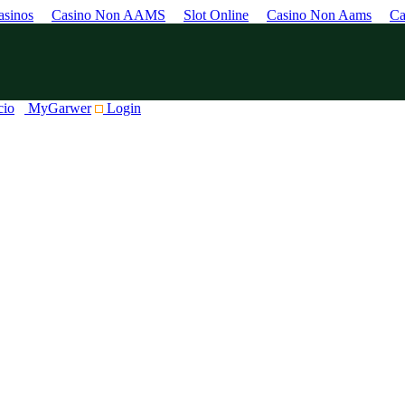
sinos
Casino Non AAMS
Slot Online
Casino Non Aams
Ca
cio
MyGarwer
Login