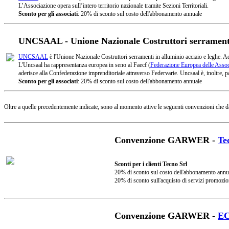
L’Associazione opera sull’intero territorio nazionale tramite Sezioni Territoriali.
Sconto per gli associati
: 20% di sconto sul costo dell'abbonamento annuale
UNCSAAL - Unione Nazionale Costruttori serramenti 
UNCSAAL
è l'Unione Nazionale Costruttori serramenti in alluminio acciaio e leghe. A
L'Uncsaal ha rappresentanza europea in seno al Faecf (
Federazione Europea delle Associ
aderisce alla Confederazione imprenditoriale attraverso Federvarie. Uncsaal è, inoltre, pa
Sconto per gli associati
: 20% di sconto sul costo dell'abbonamento annuale
Oltre a quelle precedentemente indicate, sono al momento attive le seguenti convenzioni che d
Convenzione GARWER -
Te
Sconti per i clienti Tecno Srl
20% di sconto sul costo dell'abbonamento annu
20% di sconto sull'acquisto di servizi promozio
Convenzione GARWER -
E