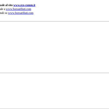
ale al sito
www.eco-comm.it
ale a
www.borsarifiuti.com
nali su
www.borsarifiuti.com