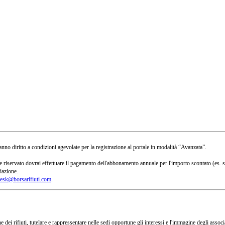
no diritto a condizioni agevolate per la registrazione al portale in modalità “Avanzata”.
 a te riservato dovrai effettuare il pagamento dell'abbonamento annuale per l'importo scontato 
iazione.
esk@borsarifiuti.com
.
 dei rifiuti, tutelare e rappressentare nelle sedi opportune gli interessi e l'immagine degli asso