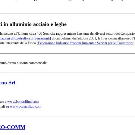
in alluminio acciaio e leghe
deriscono all'Unione circa 400 Soci che rappresentano l'insieme dei diversi settori del Comparto
azioni di Costruttori di Serramenti
) di cui detiene, dall'ottobre 2001, la Presidenza attraverso
rte integrante della Finco (
Federazione Industrie Prodotti Impianti e Servizi per le Costruzioni
)
anno diritto a sconti commerciali:
cno Srl
ale a
www.borsarifiuti.com
nali su
www.borsarifiuti.com
CO-COMM