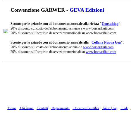
Convenzione GARWER -
GEVA Edizioni
Sconto per le aziende con abbonamento annuale alla rivista "
Consulting
"
:
20% di sconto sul costo dell'abbonamento annuale a www.borsarifiuti.com
20% di sconto sull'acquisto di servizi promozionali su www.borsarifiuti.com
Sconto per le aziende con abbonamento annuale alla "
Collana Nuova Gea
"
:
20% di sconto sul costo dell'abbonamento annuale a
www.borsarifiuti.com
20% di sconto sull'acquisto di servizi promozionali su
www.borsarifiuti.com
Home
Chi siamo
Contatti
Regolamento
Documenti e utilità
Aiuto | Faq
Link