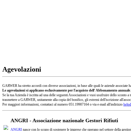
Agevolazioni
GARWER ha stretto accordi con diverse associazioni, in base alle quali le aziende associate han
Le agevolazioni si applicano esclusivamente per l'acquisto dell' Abbonamento annuale
.
Se la tua Azienda è iscritta ad una delle seguenti Associazioni e vuoi usufruire dello sconto
trasmettere a GARWER, unitamente alla copia del bonifico, gli estremi dell'iscrizione all'assoc
Per maggiori informazioni, contattaci al numero 051.19907164 o via e-mail all'indirizzo
helpd
ANGRI - Associazione nazionale Gestori Rifiuti
ANGRI
nasce con lo scopo di sostenere le imprese che operano nel settore della gestione