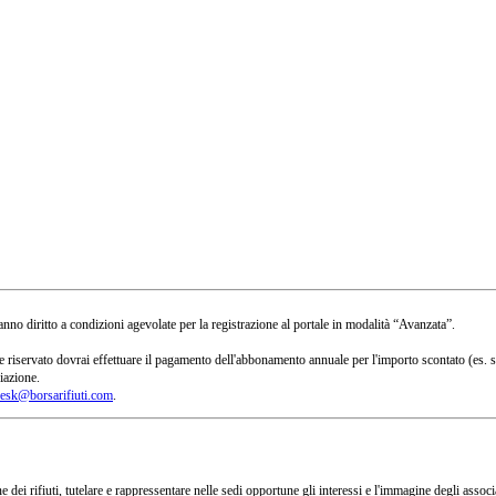
no diritto a condizioni agevolate per la registrazione al portale in modalità “Avanzata”.
 a te riservato dovrai effettuare il pagamento dell'abbonamento annuale per l'importo scontato 
iazione.
esk@borsarifiuti.com
.
 dei rifiuti, tutelare e rappressentare nelle sedi opportune gli interessi e l'immagine degli asso