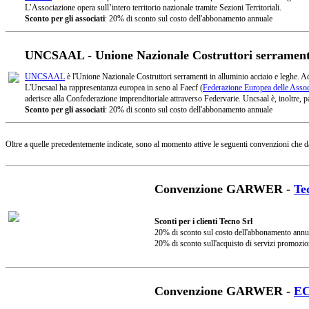
L’Associazione opera sull’intero territorio nazionale tramite Sezioni Territoriali.
Sconto per gli associati
: 20% di sconto sul costo dell'abbonamento annuale
UNCSAAL - Unione Nazionale Costruttori serramenti 
UNCSAAL
è l'Unione Nazionale Costruttori serramenti in alluminio acciaio e leghe. A
L'Uncsaal ha rappresentanza europea in seno al Faecf (
Federazione Europea delle Associ
aderisce alla Confederazione imprenditoriale attraverso Federvarie. Uncsaal è, inoltre, pa
Sconto per gli associati
: 20% di sconto sul costo dell'abbonamento annuale
Oltre a quelle precedentemente indicate, sono al momento attive le seguenti convenzioni che d
Convenzione GARWER -
Te
Sconti per i clienti Tecno Srl
20% di sconto sul costo dell'abbonamento annu
20% di sconto sull'acquisto di servizi promozio
Convenzione GARWER -
E