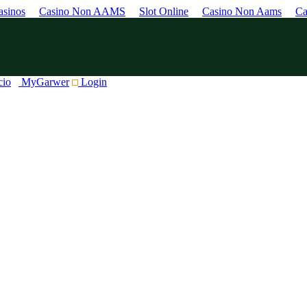
sinos
Casino Non AAMS
Slot Online
Casino Non Aams
Ca
cio
MyGarwer
Login