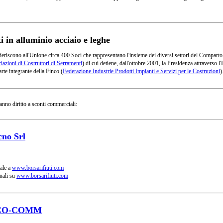
in alluminio acciaio e leghe
deriscono all'Unione circa 400 Soci che rappresentano l'insieme dei diversi settori del Comparto
azioni di Costruttori di Serramenti
) di cui detiene, dall'ottobre 2001, la Presidenza attraverso
rte integrante della Finco (
Federazione Industrie Prodotti Impianti e Servizi per le Costruzioni
)
anno diritto a sconti commerciali:
cno Srl
ale a
www.borsarifiuti.com
nali su
www.borsarifiuti.com
CO-COMM