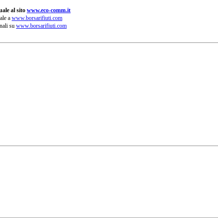
ale al sito
www.eco-comm.it
ale a
www.borsarifiuti.com
nali su
www.borsarifiuti.com