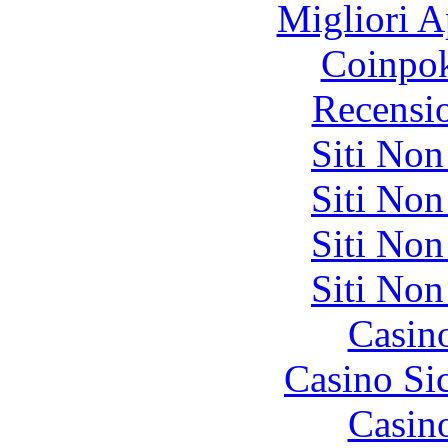
Migliori A
Coinpok
Recensi
Siti No
Siti No
Siti No
Siti No
Casin
Casino S
Casin