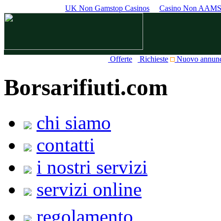
UK Non Gamstop Casinos
Casino Non AAM
Offerte
Richieste
Nuovo annun
Borsarifiuti.com
chi siamo
contatti
i nostri servizi
servizi online
regolamento