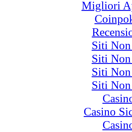
Migliori A
Coinpok
Recensi
Siti No
Siti No
Siti No
Siti No
Casin
Casino S
Casin