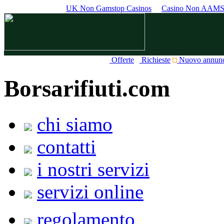
UK Non Gamstop Casinos
Casino Non AAM
Offerte
Richieste
Nuovo annun
Borsarifiuti.com
chi siamo
contatti
i nostri servizi
servizi online
regolamento