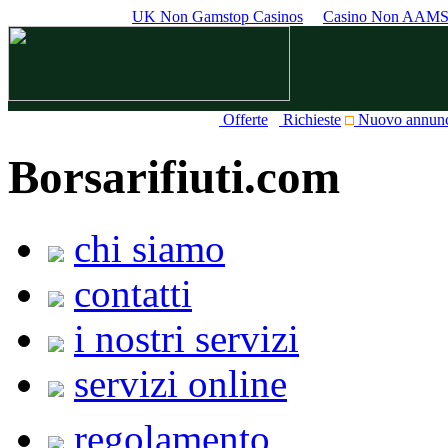
UK Non Gamstop Casinos
Casino Non AAM
Offerte
Richieste
Nuovo annun
Borsarifiuti.com
chi siamo
contatti
i nostri servizi
servizi online
regolamento