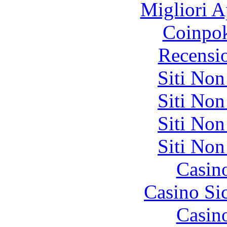
Migliori A
Coinpok
Recensi
Siti No
Siti No
Siti No
Siti No
Casin
Casino S
Casin