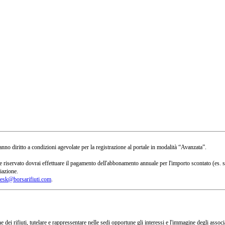
no diritto a condizioni agevolate per la registrazione al portale in modalità “Avanzata”.
 a te riservato dovrai effettuare il pagamento dell'abbonamento annuale per l'importo scontato 
iazione.
esk@borsarifiuti.com
.
 dei rifiuti, tutelare e rappressentare nelle sedi opportune gli interessi e l'immagine degli asso