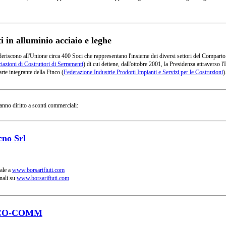
in alluminio acciaio e leghe
deriscono all'Unione circa 400 Soci che rappresentano l'insieme dei diversi settori del Comparto
azioni di Costruttori di Serramenti
) di cui detiene, dall'ottobre 2001, la Presidenza attraverso
rte integrante della Finco (
Federazione Industrie Prodotti Impianti e Servizi per le Costruzioni
)
anno diritto a sconti commerciali:
cno Srl
ale a
www.borsarifiuti.com
nali su
www.borsarifiuti.com
CO-COMM