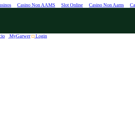
sinos
Casino Non AAMS
Slot Online
Casino Non Aams
Ca
cio
MyGarwer
Login