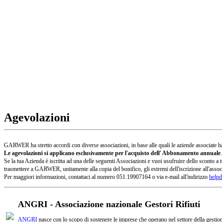
Agevolazioni
GARWER ha stretto accordi con diverse associazioni, in base alle quali le aziende associate han
Le agevolazioni si applicano esclusivamente per l'acquisto dell' Abbonamento annuale
.
Se la tua Azienda è iscritta ad una delle seguenti Associazioni e vuoi usufruire dello sconto
trasmettere a GARWER, unitamente alla copia del bonifico, gli estremi dell'iscrizione all'assoc
Per maggiori informazioni, contattaci al numero 051.19907164 o via e-mail all'indirizzo
helpd
ANGRI - Associazione nazionale Gestori Rifiuti
ANGRI
nasce con lo scopo di sostenere le imprese che operano nel settore della gestione