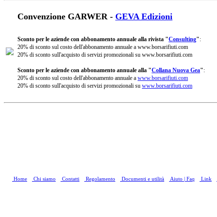
Convenzione GARWER -
GEVA Edizioni
Sconto per le aziende con abbonamento annuale alla rivista "
Consulting
"
:
20% di sconto sul costo dell'abbonamento annuale a www.borsarifiuti.com
20% di sconto sull'acquisto di servizi promozionali su www.borsarifiuti.com
Sconto per le aziende con abbonamento annuale alla "
Collana Nuova Gea
"
:
20% di sconto sul costo dell'abbonamento annuale a
www.borsarifiuti.com
20% di sconto sull'acquisto di servizi promozionali su
www.borsarifiuti.com
Home
Chi siamo
Contatti
Regolamento
Documenti e utilità
Aiuto | Faq
Link