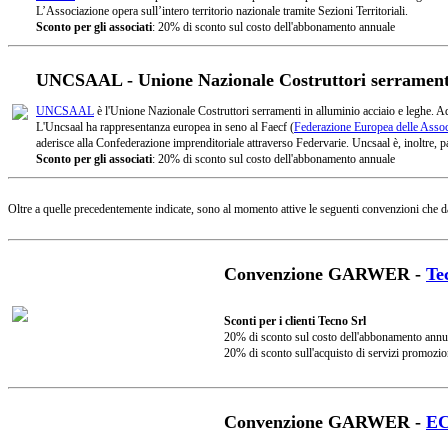
L’Associazione opera sull’intero territorio nazionale tramite Sezioni Territoriali.
Sconto per gli associati
: 20% di sconto sul costo dell'abbonamento annuale
UNCSAAL - Unione Nazionale Costruttori serramenti 
UNCSAAL
è l'Unione Nazionale Costruttori serramenti in alluminio acciaio e leghe. A
L'Uncsaal ha rappresentanza europea in seno al Faecf (
Federazione Europea delle Associ
aderisce alla Confederazione imprenditoriale attraverso Federvarie. Uncsaal è, inoltre, pa
Sconto per gli associati
: 20% di sconto sul costo dell'abbonamento annuale
Oltre a quelle precedentemente indicate, sono al momento attive le seguenti convenzioni che d
Convenzione GARWER -
Te
Sconti per i clienti Tecno Srl
20% di sconto sul costo dell'abbonamento annu
20% di sconto sull'acquisto di servizi promozio
Convenzione GARWER -
E