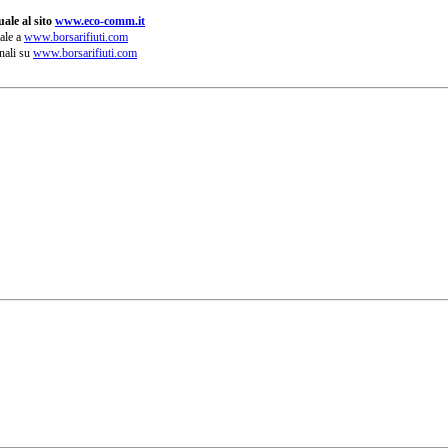
ale al sito
www.eco-comm.it
ale a
www.borsarifiuti.com
nali su
www.borsarifiuti.com