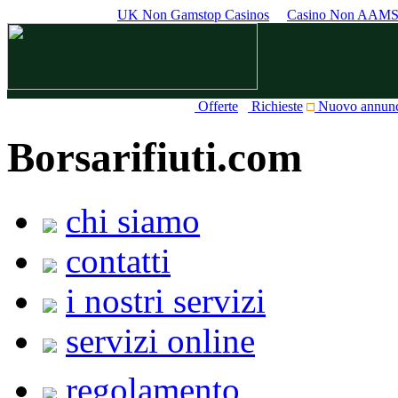
UK Non Gamstop Casinos
Casino Non AAM
Offerte
Richieste
Nuovo annun
Borsarifiuti.com
chi siamo
contatti
i nostri servizi
servizi online
regolamento