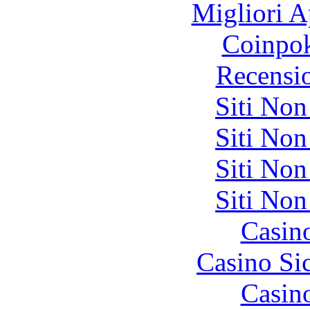
Migliori A
Coinpok
Recensi
Siti No
Siti No
Siti No
Siti No
Casin
Casino S
Casin