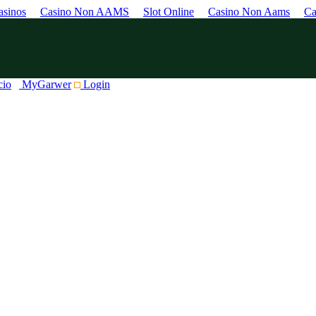
sinos
Casino Non AAMS
Slot Online
Casino Non Aams
Ca
cio
MyGarwer
Login