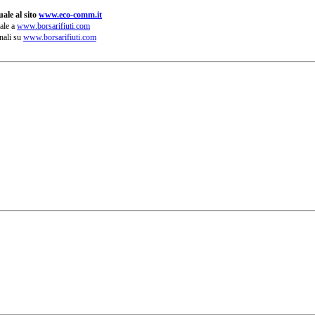
ale al sito
www.eco-comm.it
ale a
www.borsarifiuti.com
nali su
www.borsarifiuti.com