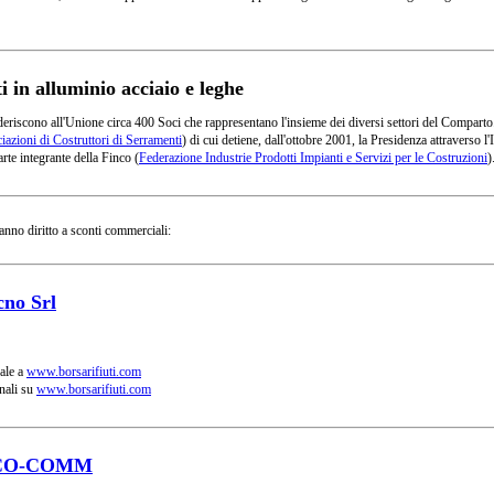
in alluminio acciaio e leghe
deriscono all'Unione circa 400 Soci che rappresentano l'insieme dei diversi settori del Comparto
azioni di Costruttori di Serramenti
) di cui detiene, dall'ottobre 2001, la Presidenza attraverso
rte integrante della Finco (
Federazione Industrie Prodotti Impianti e Servizi per le Costruzioni
)
anno diritto a sconti commerciali:
cno Srl
ale a
www.borsarifiuti.com
nali su
www.borsarifiuti.com
CO-COMM