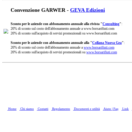
Convenzione GARWER -
GEVA Edizioni
Sconto per le aziende con abbonamento annuale alla rivista "
Consulting
"
:
20% di sconto sul costo dell'abbonamento annuale a www.borsarifiuti.com
20% di sconto sull'acquisto di servizi promozionali su www.borsarifiuti.com
Sconto per le aziende con abbonamento annuale alla "
Collana Nuova Gea
"
:
20% di sconto sul costo dell'abbonamento annuale a
www.borsarifiuti.com
20% di sconto sull'acquisto di servizi promozionali su
www.borsarifiuti.com
Home
Chi siamo
Contatti
Regolamento
Documenti e utilità
Aiuto | Faq
Link