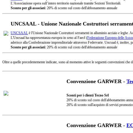
L’Associazione opera sull’intero territorio nazionale tramite Sezioni Territoriali.
Sconto per gli associati
: 20% di sconto sul costo dell'abbonamento annuale
UNCSAAL - Unione Nazionale Costruttori serramenti 
UNCSAAL
è l'Unione Nazionale Costruttori serramenti in alluminio acciaio e leghe. A
L'Uncsaal ha rappresentanza europea in seno al Faecf (
Federazione Europea delle Associ
aderisce alla Confederazione imprenditoriale attraverso Federvarie. Uncsaal è, inoltre, pa
Sconto per gli associati
: 20% di sconto sul costo dell'abbonamento annuale
Oltre a quelle precedentemente indicate, sono al momento attive le seguenti convenzioni che d
Convenzione GARWER -
Te
Sconti per i clienti Tecno Srl
20% di sconto sul costo dell'abbonamento annu
20% di sconto sull'acquisto di servizi promozio
Convenzione GARWER -
E