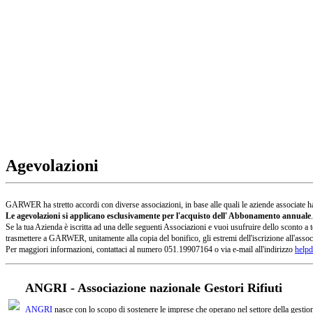
Agevolazioni
GARWER ha stretto accordi con diverse associazioni, in base alle quali le aziende associate han
Le agevolazioni si applicano esclusivamente per l'acquisto dell' Abbonamento annuale
.
Se la tua Azienda è iscritta ad una delle seguenti Associazioni e vuoi usufruire dello sconto
trasmettere a GARWER, unitamente alla copia del bonifico, gli estremi dell'iscrizione all'assoc
Per maggiori informazioni, contattaci al numero 051.19907164 o via e-mail all'indirizzo
helpd
ANGRI - Associazione nazionale Gestori Rifiuti
ANGRI
nasce con lo scopo di sostenere le imprese che operano nel settore della gestione