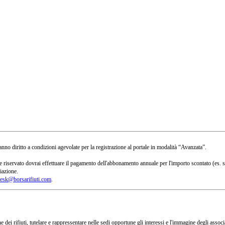
no diritto a condizioni agevolate per la registrazione al portale in modalità “Avanzata”.
 a te riservato dovrai effettuare il pagamento dell'abbonamento annuale per l'importo scontato 
iazione.
esk@borsarifiuti.com
.
 dei rifiuti, tutelare e rappressentare nelle sedi opportune gli interessi e l'immagine degli asso