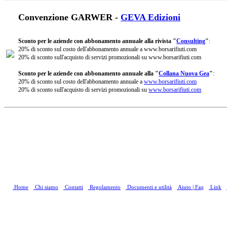
Convenzione GARWER -
GEVA Edizioni
Sconto per le aziende con abbonamento annuale alla rivista "
Consulting
"
:
20% di sconto sul costo dell'abbonamento annuale a www.borsarifiuti.com
20% di sconto sull'acquisto di servizi promozionali su www.borsarifiuti.com
Sconto per le aziende con abbonamento annuale alla "
Collana Nuova Gea
"
:
20% di sconto sul costo dell'abbonamento annuale a
www.borsarifiuti.com
20% di sconto sull'acquisto di servizi promozionali su
www.borsarifiuti.com
Home
Chi siamo
Contatti
Regolamento
Documenti e utilità
Aiuto | Faq
Link