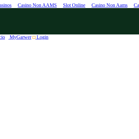
sinos
Casino Non AAMS
Slot Online
Casino Non Aams
Ca
cio
MyGarwer
Login