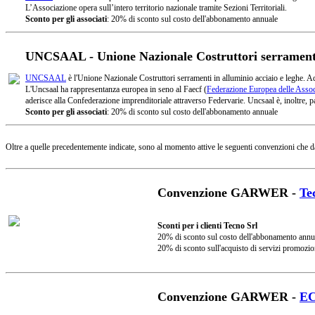
L’Associazione opera sull’intero territorio nazionale tramite Sezioni Territoriali.
Sconto per gli associati
: 20% di sconto sul costo dell'abbonamento annuale
UNCSAAL - Unione Nazionale Costruttori serramenti 
UNCSAAL
è l'Unione Nazionale Costruttori serramenti in alluminio acciaio e leghe. A
L'Uncsaal ha rappresentanza europea in seno al Faecf (
Federazione Europea delle Associ
aderisce alla Confederazione imprenditoriale attraverso Federvarie. Uncsaal è, inoltre, pa
Sconto per gli associati
: 20% di sconto sul costo dell'abbonamento annuale
Oltre a quelle precedentemente indicate, sono al momento attive le seguenti convenzioni che d
Convenzione GARWER -
Te
Sconti per i clienti Tecno Srl
20% di sconto sul costo dell'abbonamento annu
20% di sconto sull'acquisto di servizi promozio
Convenzione GARWER -
E