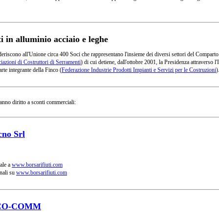
in alluminio acciaio e leghe
deriscono all'Unione circa 400 Soci che rappresentano l'insieme dei diversi settori del Comparto
azioni di Costruttori di Serramenti
) di cui detiene, dall'ottobre 2001, la Presidenza attraverso
rte integrante della Finco (
Federazione Industrie Prodotti Impianti e Servizi per le Costruzioni
)
anno diritto a sconti commerciali:
cno Srl
ale a
www.borsarifiuti.com
nali su
www.borsarifiuti.com
CO-COMM