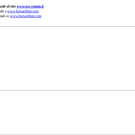
ale al sito
www.eco-comm.it
ale a
www.borsarifiuti.com
nali su
www.borsarifiuti.com