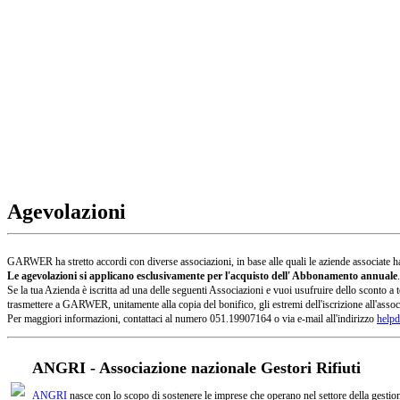
Agevolazioni
GARWER ha stretto accordi con diverse associazioni, in base alle quali le aziende associate han
Le agevolazioni si applicano esclusivamente per l'acquisto dell' Abbonamento annuale
.
Se la tua Azienda è iscritta ad una delle seguenti Associazioni e vuoi usufruire dello sconto
trasmettere a GARWER, unitamente alla copia del bonifico, gli estremi dell'iscrizione all'assoc
Per maggiori informazioni, contattaci al numero 051.19907164 o via e-mail all'indirizzo
helpd
ANGRI - Associazione nazionale Gestori Rifiuti
ANGRI
nasce con lo scopo di sostenere le imprese che operano nel settore della gestione