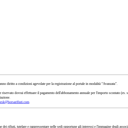
no diritto a condizioni agevolate per la registrazione al portale in modalità “Avanzata”.
 a te riservato dovrai effettuare il pagamento dell'abbonamento annuale per l'importo scontato 
iazione.
esk@borsarifiuti.com
.
 dei rifiuti, tutelare e rappressentare nelle sedi opportune gli interessi e l'immagine degli asso