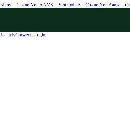
sinos
Casino Non AAMS
Slot Online
Casino Non Aams
Ca
cio
MyGarwer
Login