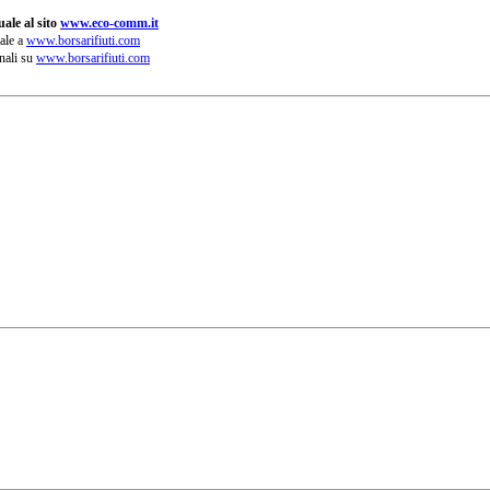
ale al sito
www.eco-comm.it
ale a
www.borsarifiuti.com
nali su
www.borsarifiuti.com