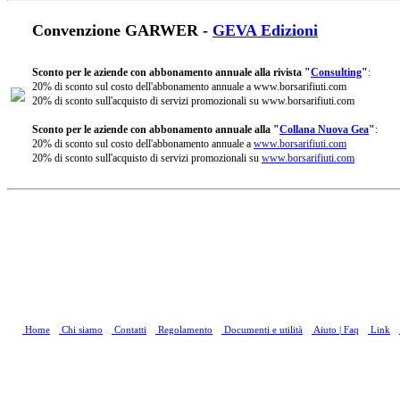
Convenzione GARWER -
GEVA Edizioni
Sconto per le aziende con abbonamento annuale alla rivista "
Consulting
"
:
20% di sconto sul costo dell'abbonamento annuale a www.borsarifiuti.com
20% di sconto sull'acquisto di servizi promozionali su www.borsarifiuti.com
Sconto per le aziende con abbonamento annuale alla "
Collana Nuova Gea
"
:
20% di sconto sul costo dell'abbonamento annuale a
www.borsarifiuti.com
20% di sconto sull'acquisto di servizi promozionali su
www.borsarifiuti.com
Home
Chi siamo
Contatti
Regolamento
Documenti e utilità
Aiuto | Faq
Link