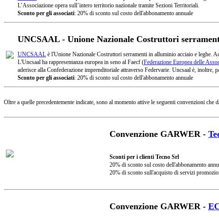
L’Associazione opera sull’intero territorio nazionale tramite Sezioni Territoriali.
Sconto per gli associati
: 20% di sconto sul costo dell'abbonamento annuale
UNCSAAL - Unione Nazionale Costruttori serramenti 
UNCSAAL
è l'Unione Nazionale Costruttori serramenti in alluminio acciaio e leghe. A
L'Uncsaal ha rappresentanza europea in seno al Faecf (
Federazione Europea delle Associ
aderisce alla Confederazione imprenditoriale attraverso Federvarie. Uncsaal è, inoltre, pa
Sconto per gli associati
: 20% di sconto sul costo dell'abbonamento annuale
Oltre a quelle precedentemente indicate, sono al momento attive le seguenti convenzioni che d
Convenzione GARWER -
Te
Sconti per i clienti Tecno Srl
20% di sconto sul costo dell'abbonamento annu
20% di sconto sull'acquisto di servizi promozio
Convenzione GARWER -
E