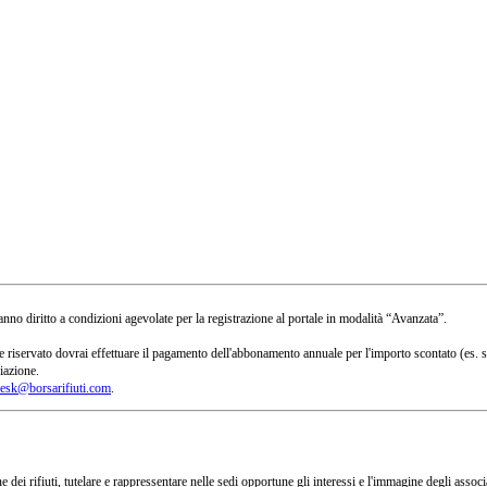
no diritto a condizioni agevolate per la registrazione al portale in modalità “Avanzata”.
 a te riservato dovrai effettuare il pagamento dell'abbonamento annuale per l'importo scontato 
iazione.
esk@borsarifiuti.com
.
 dei rifiuti, tutelare e rappressentare nelle sedi opportune gli interessi e l'immagine degli asso