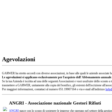
Agevolazioni
GARWER ha stretto accordi con diverse associazioni, in base alle quali le aziende associate han
Le agevolazioni si applicano esclusivamente per l'acquisto dell' Abbonamento annuale
.
Se la tua Azienda è iscritta ad una delle seguenti Associazioni e vuoi usufruire dello sconto
trasmettere a GARWER, unitamente alla copia del bonifico, gli estremi dell'iscrizione all'assoc
Per maggiori informazioni, contattaci al numero 051.19907164 o via e-mail all'indirizzo
helpd
ANGRI - Associazione nazionale Gestori Rifiuti
ANGRI
nasce con lo scopo di sostenere le imprese che operano nel settore della gestione