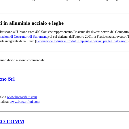
in alluminio acciaio e leghe
deriscono all'Unione circa 400 Soci che rappresentano l'insieme dei diversi settori del Comparto
azioni di Costruttori di Serramenti
) di cui detiene, dall'ottobre 2001, la Presidenza attraverso
rte integrante della Finco (
Federazione Industrie Prodotti Impianti e Servizi per le Costruzioni
)
anno diritto a sconti commerciali:
cno Srl
ale a
www.borsarifiuti.com
nali su
www.borsarifiuti.com
CO-COMM