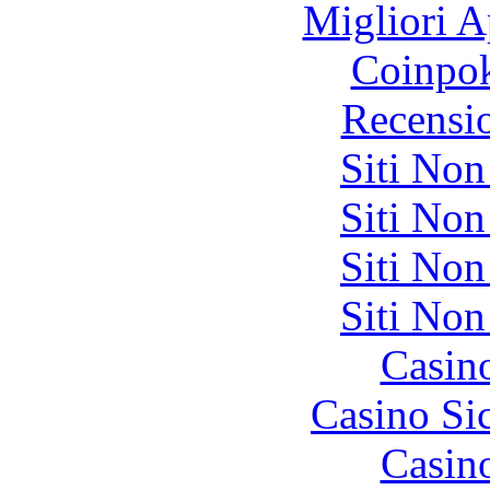
Migliori A
Coinpok
Recensi
Siti No
Siti No
Siti No
Siti No
Casin
Casino S
Casin