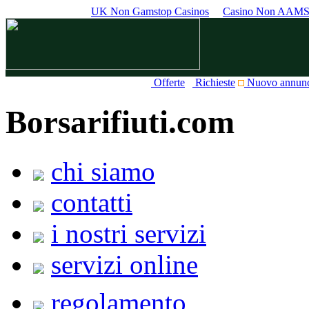
UK Non Gamstop Casinos
Casino Non AAM
Offerte
Richieste
Nuovo annun
Borsarifiuti.com
chi siamo
contatti
i nostri servizi
servizi online
regolamento