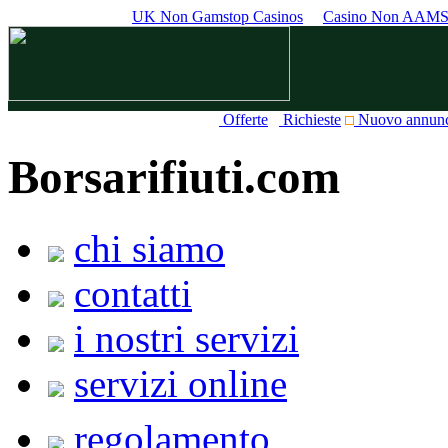
UK Non Gamstop Casinos
Casino Non AAM
Offerte
Richieste
Nuovo annun
Borsarifiuti.com
chi siamo
contatti
i nostri servizi
servizi online
regolamento