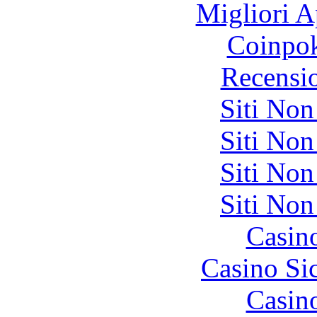
Migliori A
Coinpok
Recensi
Siti No
Siti No
Siti No
Siti No
Casin
Casino S
Casin