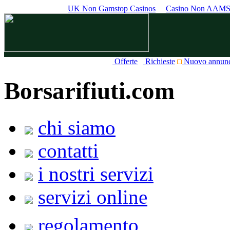
UK Non Gamstop Casinos
Casino Non AAM
Offerte
Richieste
Nuovo annun
Borsarifiuti.com
chi siamo
contatti
i nostri servizi
servizi online
regolamento