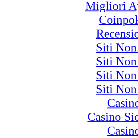
Migliori A
Coinpok
Recensi
Siti No
Siti No
Siti No
Siti No
Casin
Casino S
Casin