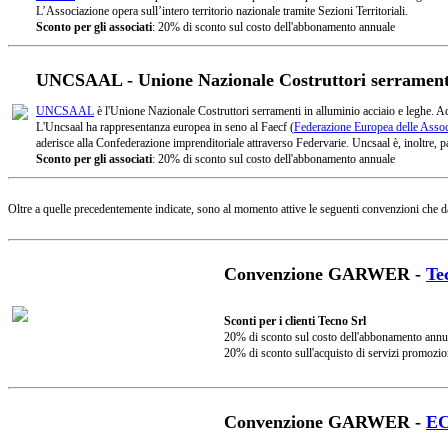
L’Associazione opera sull’intero territorio nazionale tramite Sezioni Territoriali.
Sconto per gli associati
: 20% di sconto sul costo dell'abbonamento annuale
UNCSAAL - Unione Nazionale Costruttori serramenti 
UNCSAAL
è l'Unione Nazionale Costruttori serramenti in alluminio acciaio e leghe. A
L'Uncsaal ha rappresentanza europea in seno al Faecf (
Federazione Europea delle Associ
aderisce alla Confederazione imprenditoriale attraverso Federvarie. Uncsaal è, inoltre, pa
Sconto per gli associati
: 20% di sconto sul costo dell'abbonamento annuale
Oltre a quelle precedentemente indicate, sono al momento attive le seguenti convenzioni che d
Convenzione GARWER -
Te
Sconti per i clienti Tecno Srl
20% di sconto sul costo dell'abbonamento annu
20% di sconto sull'acquisto di servizi promozio
Convenzione GARWER -
E