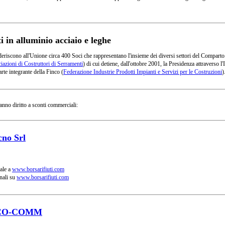
in alluminio acciaio e leghe
deriscono all'Unione circa 400 Soci che rappresentano l'insieme dei diversi settori del Comparto
azioni di Costruttori di Serramenti
) di cui detiene, dall'ottobre 2001, la Presidenza attraverso
rte integrante della Finco (
Federazione Industrie Prodotti Impianti e Servizi per le Costruzioni
)
anno diritto a sconti commerciali:
cno Srl
ale a
www.borsarifiuti.com
nali su
www.borsarifiuti.com
CO-COMM