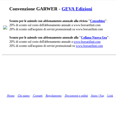
Convenzione GARWER -
GEVA Edizioni
Sconto per le aziende con abbonamento annuale alla rivista "
Consulting
"
:
20% di sconto sul costo dell'abbonamento annuale a www.borsarifiuti.com
20% di sconto sull'acquisto di servizi promozionali su www.borsarifiuti.com
Sconto per le aziende con abbonamento annuale alla "
Collana Nuova Gea
"
:
20% di sconto sul costo dell'abbonamento annuale a
www.borsarifiuti.com
20% di sconto sull'acquisto di servizi promozionali su
www.borsarifiuti.com
Home
Chi siamo
Contatti
Regolamento
Documenti e utilità
Aiuto | Faq
Link