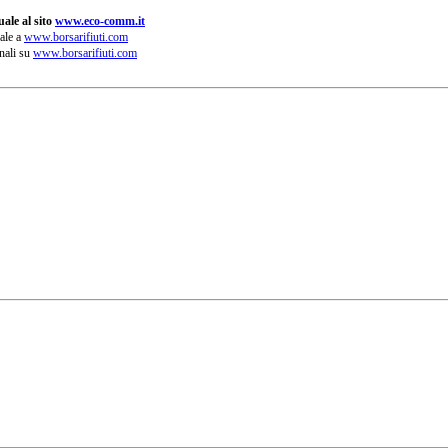
ale al sito
www.eco-comm.it
ale a
www.borsarifiuti.com
nali su
www.borsarifiuti.com