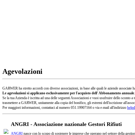
Agevolazioni
GARWER ha stretto accordi con diverse associazioni, in base alle quali le aziende associate han
Le agevolazioni si applicano esclusivamente per l'acquisto dell' Abbonamento annuale
.
Se la tua Azienda è iscritta ad una delle seguenti Associazioni e vuoi usufruire dello sconto
trasmettere a GARWER, unitamente alla copia del bonifico, gli estremi dell'iscrizione all'assoc
Per maggiori informazioni, contattaci al numero 051.19907164 o via e-mail all'indirizzo
helpd
ANGRI - Associazione nazionale Gestori Rifiuti
ANGRI
nasce con lo scopo di sostenere le imprese che operano nel settore della gestione