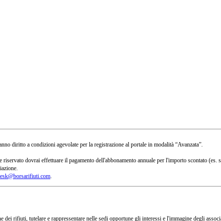
no diritto a condizioni agevolate per la registrazione al portale in modalità “Avanzata”.
 a te riservato dovrai effettuare il pagamento dell'abbonamento annuale per l'importo scontato 
iazione.
esk@borsarifiuti.com
.
 dei rifiuti, tutelare e rappressentare nelle sedi opportune gli interessi e l'immagine degli asso