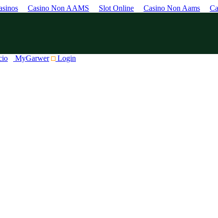
sinos
Casino Non AAMS
Slot Online
Casino Non Aams
Ca
cio
MyGarwer
Login