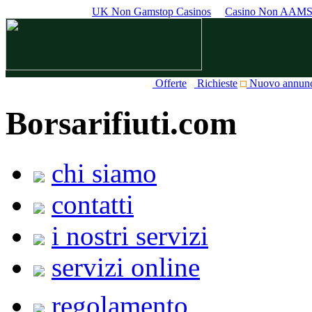
UK Non Gamstop Casinos
Casino Non AAM
Offerte
Richieste
Nuovo annun
Borsarifiuti.com
chi siamo
contatti
i nostri servizi
servizi online
regolamento