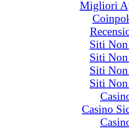
Migliori A
Coinpok
Recensi
Siti No
Siti No
Siti No
Siti No
Casin
Casino S
Casin