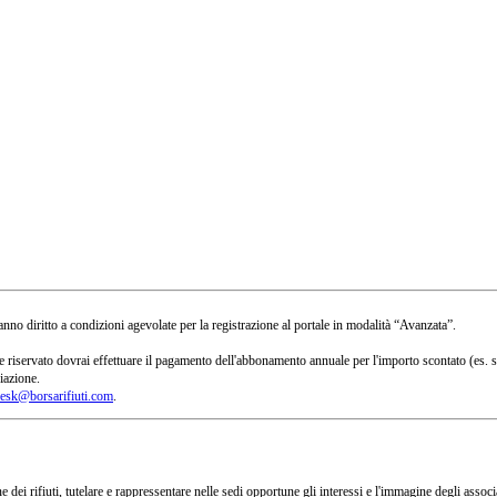
no diritto a condizioni agevolate per la registrazione al portale in modalità “Avanzata”.
 a te riservato dovrai effettuare il pagamento dell'abbonamento annuale per l'importo scontato 
iazione.
esk@borsarifiuti.com
.
 dei rifiuti, tutelare e rappressentare nelle sedi opportune gli interessi e l'immagine degli asso