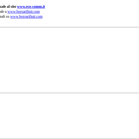
ale al sito
www.eco-comm.it
ale a
www.borsarifiuti.com
nali su
www.borsarifiuti.com