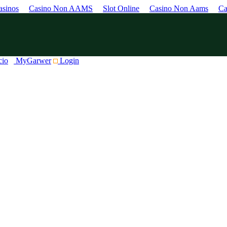
sinos
Casino Non AAMS
Slot Online
Casino Non Aams
Ca
cio
MyGarwer
Login