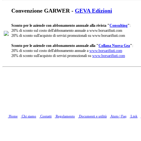
Convenzione GARWER -
GEVA Edizioni
Sconto per le aziende con abbonamento annuale alla rivista "
Consulting
"
:
20% di sconto sul costo dell'abbonamento annuale a www.borsarifiuti.com
20% di sconto sull'acquisto di servizi promozionali su www.borsarifiuti.com
Sconto per le aziende con abbonamento annuale alla "
Collana Nuova Gea
"
:
20% di sconto sul costo dell'abbonamento annuale a
www.borsarifiuti.com
20% di sconto sull'acquisto di servizi promozionali su
www.borsarifiuti.com
Home
Chi siamo
Contatti
Regolamento
Documenti e utilità
Aiuto | Faq
Link