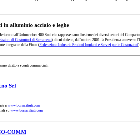
in alluminio acciaio e leghe
deriscono all'Unione circa 400 Soci che rappresentano l'insieme dei diversi settori del Comparto
azioni di Costruttori di Serramenti
) di cui detiene, dall'ottobre 2001, la Presidenza attraverso
rte integrante della Finco (
Federazione Industrie Prodotti Impianti e Servizi per le Costruzioni
)
anno diritto a sconti commerciali:
cno Srl
ale a
www.borsarifiuti.com
nali su
www.borsarifiuti.com
CO-COMM