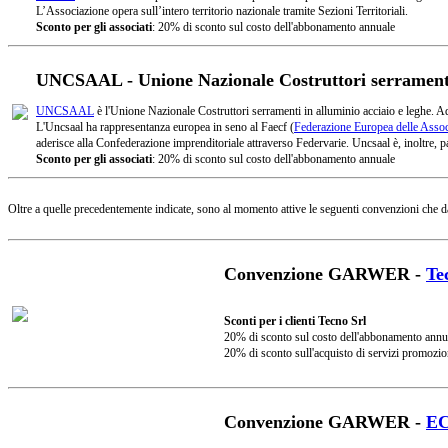
L’Associazione opera sull’intero territorio nazionale tramite Sezioni Territoriali.
Sconto per gli associati
: 20% di sconto sul costo dell'abbonamento annuale
UNCSAAL - Unione Nazionale Costruttori serramenti 
UNCSAAL
è l'Unione Nazionale Costruttori serramenti in alluminio acciaio e leghe. A
L'Uncsaal ha rappresentanza europea in seno al Faecf (
Federazione Europea delle Associ
aderisce alla Confederazione imprenditoriale attraverso Federvarie. Uncsaal è, inoltre, pa
Sconto per gli associati
: 20% di sconto sul costo dell'abbonamento annuale
Oltre a quelle precedentemente indicate, sono al momento attive le seguenti convenzioni che d
Convenzione GARWER -
Te
Sconti per i clienti Tecno Srl
20% di sconto sul costo dell'abbonamento annu
20% di sconto sull'acquisto di servizi promozio
Convenzione GARWER -
E