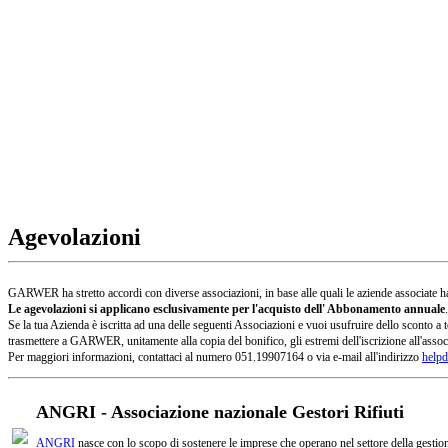
Agevolazioni
GARWER ha stretto accordi con diverse associazioni, in base alle quali le aziende associate han
Le agevolazioni si applicano esclusivamente per l'acquisto dell' Abbonamento annuale
.
Se la tua Azienda è iscritta ad una delle seguenti Associazioni e vuoi usufruire dello sconto
trasmettere a GARWER, unitamente alla copia del bonifico, gli estremi dell'iscrizione all'assoc
Per maggiori informazioni, contattaci al numero 051.19907164 o via e-mail all'indirizzo
helpd
ANGRI - Associazione nazionale Gestori Rifiuti
ANGRI
nasce con lo scopo di sostenere le imprese che operano nel settore della gestione