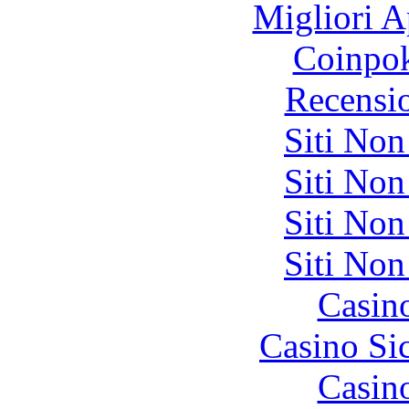
Migliori A
Coinpok
Recensi
Siti No
Siti No
Siti No
Siti No
Casin
Casino S
Casin