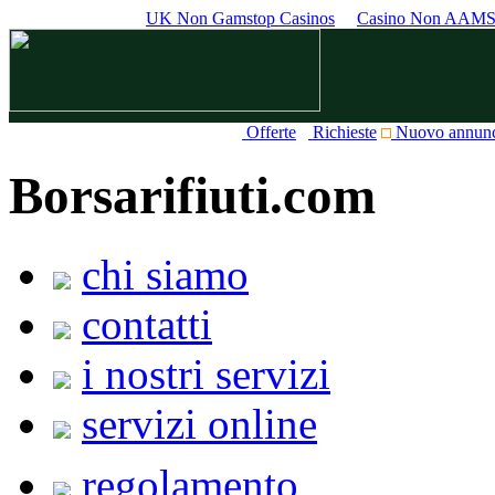
UK Non Gamstop Casinos
Casino Non AAM
Offerte
Richieste
Nuovo annun
Borsarifiuti.com
chi siamo
contatti
i nostri servizi
servizi online
regolamento