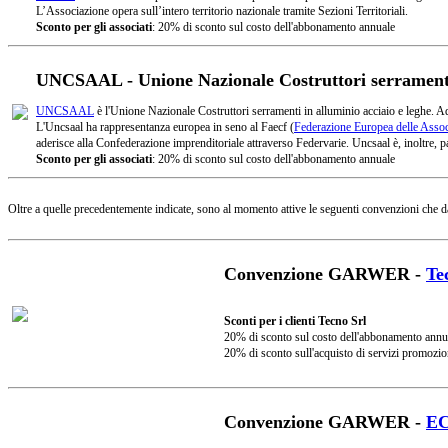
L’Associazione opera sull’intero territorio nazionale tramite Sezioni Territoriali.
Sconto per gli associati
: 20% di sconto sul costo dell'abbonamento annuale
UNCSAAL - Unione Nazionale Costruttori serramenti 
UNCSAAL
è l'Unione Nazionale Costruttori serramenti in alluminio acciaio e leghe. A
L'Uncsaal ha rappresentanza europea in seno al Faecf (
Federazione Europea delle Associ
aderisce alla Confederazione imprenditoriale attraverso Federvarie. Uncsaal è, inoltre, pa
Sconto per gli associati
: 20% di sconto sul costo dell'abbonamento annuale
Oltre a quelle precedentemente indicate, sono al momento attive le seguenti convenzioni che d
Convenzione GARWER -
Te
Sconti per i clienti Tecno Srl
20% di sconto sul costo dell'abbonamento annu
20% di sconto sull'acquisto di servizi promozio
Convenzione GARWER -
E