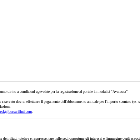
no diritto a condizioni agevolate per la registrazione al portale in modalità “Avanzata”.
 a te riservato dovrai effettuare il pagamento dell'abbonamento annuale per l'importo scontato 
iazione.
esk@borsarifiuti.com
.
 dei rifiuti, tutelare e rappressentare nelle sedi opportune gli interessi e l'immagine degli asso