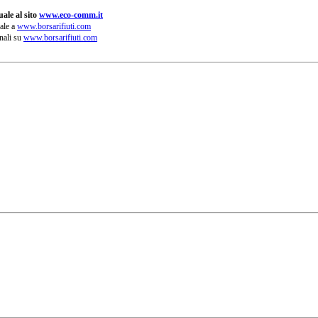
ale al sito
www.eco-comm.it
ale a
www.borsarifiuti.com
nali su
www.borsarifiuti.com