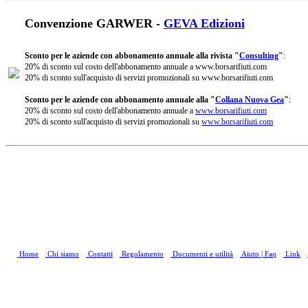
Convenzione GARWER -
GEVA Edizioni
Sconto per le aziende con abbonamento annuale alla rivista "
Consulting
"
:
20% di sconto sul costo dell'abbonamento annuale a www.borsarifiuti.com
20% di sconto sull'acquisto di servizi promozionali su www.borsarifiuti.com
Sconto per le aziende con abbonamento annuale alla "
Collana Nuova Gea
"
:
20% di sconto sul costo dell'abbonamento annuale a
www.borsarifiuti.com
20% di sconto sull'acquisto di servizi promozionali su
www.borsarifiuti.com
Home
Chi siamo
Contatti
Regolamento
Documenti e utilità
Aiuto | Faq
Link