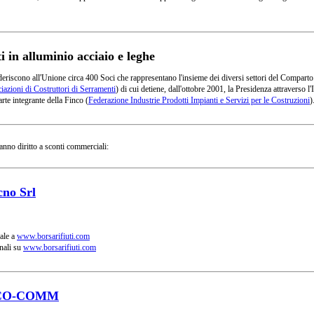
in alluminio acciaio e leghe
deriscono all'Unione circa 400 Soci che rappresentano l'insieme dei diversi settori del Comparto
azioni di Costruttori di Serramenti
) di cui detiene, dall'ottobre 2001, la Presidenza attraverso
rte integrante della Finco (
Federazione Industrie Prodotti Impianti e Servizi per le Costruzioni
)
anno diritto a sconti commerciali:
cno Srl
ale a
www.borsarifiuti.com
nali su
www.borsarifiuti.com
CO-COMM