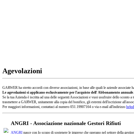
Agevolazioni
GARWER ha stretto accordi con diverse associazioni, in base alle quali le aziende associate han
Le agevolazioni si applicano esclusivamente per l'acquisto dell' Abbonamento annuale
.
Se la tua Azienda è iscritta ad una delle seguenti Associazioni e vuoi usufruire dello sconto
trasmettere a GARWER, unitamente alla copia del bonifico, gli estremi dell'iscrizione all'assoc
Per maggiori informazioni, contattaci al numero 051.19907164 o via e-mail all'indirizzo
helpd
ANGRI - Associazione nazionale Gestori Rifiuti
ANGRI
nasce con lo scopo di sostenere le imprese che operano nel settore della gestione