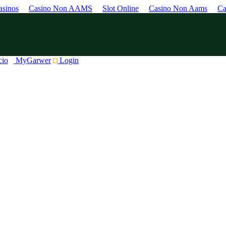
sinos
Casino Non AAMS
Slot Online
Casino Non Aams
Ca
cio
MyGarwer
Login