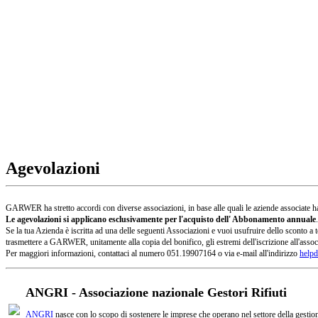
Agevolazioni
GARWER ha stretto accordi con diverse associazioni, in base alle quali le aziende associate han
Le agevolazioni si applicano esclusivamente per l'acquisto dell' Abbonamento annuale
.
Se la tua Azienda è iscritta ad una delle seguenti Associazioni e vuoi usufruire dello sconto
trasmettere a GARWER, unitamente alla copia del bonifico, gli estremi dell'iscrizione all'assoc
Per maggiori informazioni, contattaci al numero 051.19907164 o via e-mail all'indirizzo
helpd
ANGRI - Associazione nazionale Gestori Rifiuti
ANGRI
nasce con lo scopo di sostenere le imprese che operano nel settore della gestione