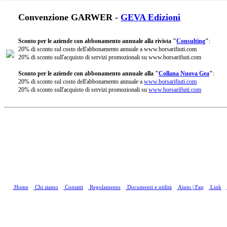
Convenzione GARWER -
GEVA Edizioni
Sconto per le aziende con abbonamento annuale alla rivista "
Consulting
"
:
20% di sconto sul costo dell'abbonamento annuale a www.borsarifiuti.com
20% di sconto sull'acquisto di servizi promozionali su www.borsarifiuti.com
Sconto per le aziende con abbonamento annuale alla "
Collana Nuova Gea
"
:
20% di sconto sul costo dell'abbonamento annuale a
www.borsarifiuti.com
20% di sconto sull'acquisto di servizi promozionali su
www.borsarifiuti.com
Home
Chi siamo
Contatti
Regolamento
Documenti e utilità
Aiuto | Faq
Link