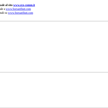
ale al sito
www.eco-comm.it
ale a
www.borsarifiuti.com
nali su
www.borsarifiuti.com