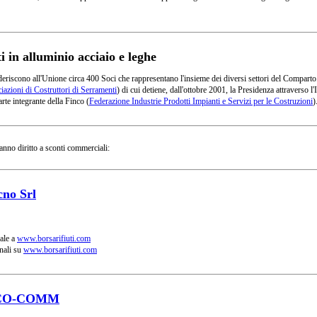
in alluminio acciaio e leghe
deriscono all'Unione circa 400 Soci che rappresentano l'insieme dei diversi settori del Comparto
azioni di Costruttori di Serramenti
) di cui detiene, dall'ottobre 2001, la Presidenza attraverso
rte integrante della Finco (
Federazione Industrie Prodotti Impianti e Servizi per le Costruzioni
)
anno diritto a sconti commerciali:
cno Srl
ale a
www.borsarifiuti.com
nali su
www.borsarifiuti.com
CO-COMM