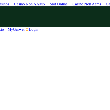
sinos
Casino Non AAMS
Slot Online
Casino Non Aams
Ca
cio
MyGarwer
Login