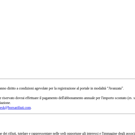
no diritto a condizioni agevolate per la registrazione al portale in modalità “Avanzata”.
 a te riservato dovrai effettuare il pagamento dell'abbonamento annuale per l'importo scontato 
iazione.
esk@borsarifiuti.com
.
 dei rifiuti, tutelare e rappressentare nelle sedi opportune gli interessi e l'immagine degli asso