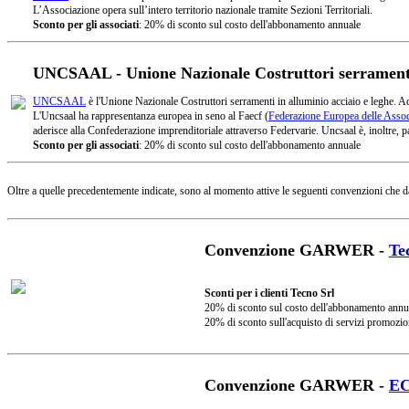
L’Associazione opera sull’intero territorio nazionale tramite Sezioni Territoriali.
Sconto per gli associati
: 20% di sconto sul costo dell'abbonamento annuale
UNCSAAL - Unione Nazionale Costruttori serramenti 
UNCSAAL
è l'Unione Nazionale Costruttori serramenti in alluminio acciaio e leghe. A
L'Uncsaal ha rappresentanza europea in seno al Faecf (
Federazione Europea delle Associ
aderisce alla Confederazione imprenditoriale attraverso Federvarie. Uncsaal è, inoltre, pa
Sconto per gli associati
: 20% di sconto sul costo dell'abbonamento annuale
Oltre a quelle precedentemente indicate, sono al momento attive le seguenti convenzioni che d
Convenzione GARWER -
Te
Sconti per i clienti Tecno Srl
20% di sconto sul costo dell'abbonamento annu
20% di sconto sull'acquisto di servizi promozio
Convenzione GARWER -
E