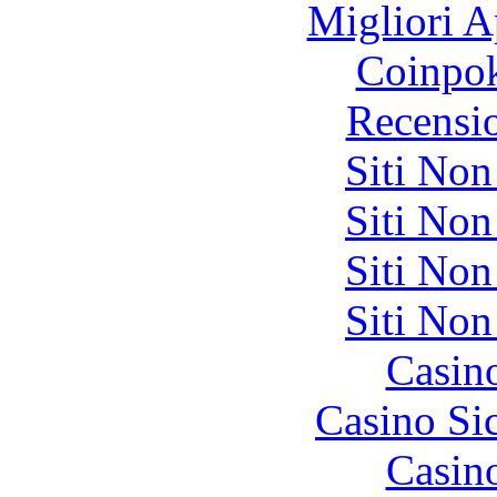
Migliori A
Coinpok
Recensi
Siti No
Siti No
Siti No
Siti No
Casin
Casino S
Casin