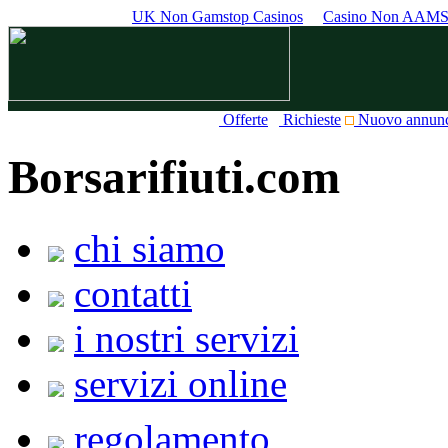
UK Non Gamstop Casinos
Casino Non AAM
Offerte
Richieste
Nuovo annun
Borsarifiuti.com
chi siamo
contatti
i nostri servizi
servizi online
regolamento