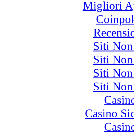
Migliori A
Coinpok
Recensi
Siti No
Siti No
Siti No
Siti No
Casin
Casino S
Casin