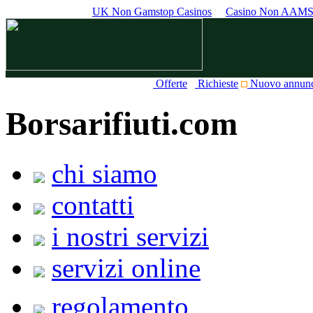
UK Non Gamstop Casinos
Casino Non AAM
Offerte
Richieste
Nuovo annun
Borsarifiuti.com
chi siamo
contatti
i nostri servizi
servizi online
regolamento