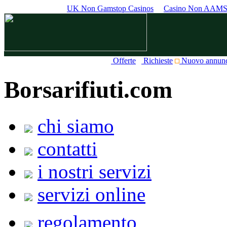
UK Non Gamstop Casinos
Casino Non AAM
Offerte
Richieste
Nuovo annun
Borsarifiuti.com
chi siamo
contatti
i nostri servizi
servizi online
regolamento