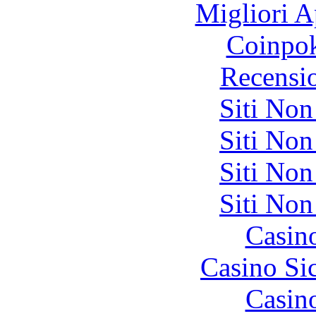
Migliori A
Coinpok
Recensi
Siti No
Siti No
Siti No
Siti No
Casin
Casino S
Casin