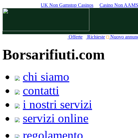
UK Non Gamstop Casinos
Casino Non AAM
Offerte
Richieste
Nuovo annun
Borsarifiuti.com
chi siamo
contatti
i nostri servizi
servizi online
regolamento