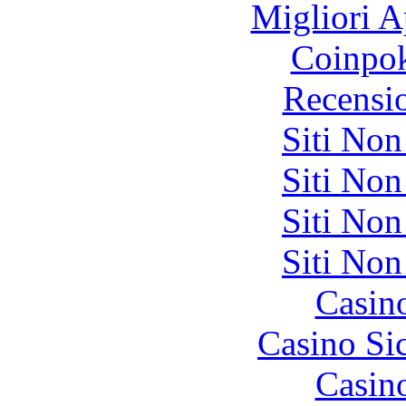
Migliori A
Coinpok
Recensi
Siti No
Siti No
Siti No
Siti No
Casin
Casino S
Casin