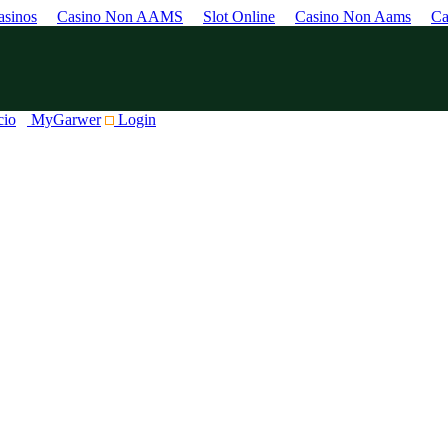
sinos
Casino Non AAMS
Slot Online
Casino Non Aams
Ca
cio
MyGarwer
Login