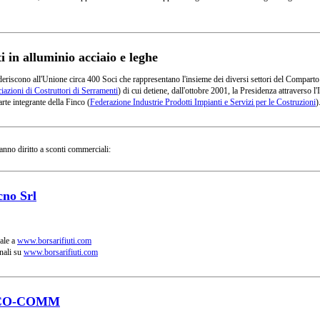
in alluminio acciaio e leghe
deriscono all'Unione circa 400 Soci che rappresentano l'insieme dei diversi settori del Comparto
azioni di Costruttori di Serramenti
) di cui detiene, dall'ottobre 2001, la Presidenza attraverso
rte integrante della Finco (
Federazione Industrie Prodotti Impianti e Servizi per le Costruzioni
)
anno diritto a sconti commerciali:
cno Srl
ale a
www.borsarifiuti.com
nali su
www.borsarifiuti.com
CO-COMM