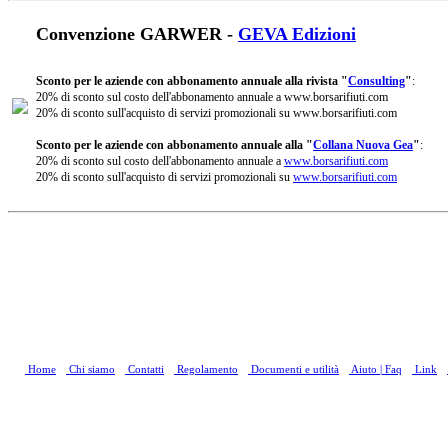
Convenzione GARWER -
GEVA Edizioni
Sconto per le aziende con abbonamento annuale alla rivista "
Consulting
"
:
20% di sconto sul costo dell'abbonamento annuale a www.borsarifiuti.com
20% di sconto sull'acquisto di servizi promozionali su www.borsarifiuti.com
Sconto per le aziende con abbonamento annuale alla "
Collana Nuova Gea
"
:
20% di sconto sul costo dell'abbonamento annuale a
www.borsarifiuti.com
20% di sconto sull'acquisto di servizi promozionali su
www.borsarifiuti.com
Home
Chi siamo
Contatti
Regolamento
Documenti e utilità
Aiuto | Faq
Link