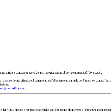
no diritto a condizioni agevolate per la registrazione al portale in modalità “Avanzata”.
 a te riservato dovrai effettuare il pagamento dell'abbonamento annuale per l'importo scontato 
iazione.
esk@borsarifiuti.com
.
 dei rifiuti, tutelare e rappressentare nelle sedi opportune gli interessi e l'immagine degli asso