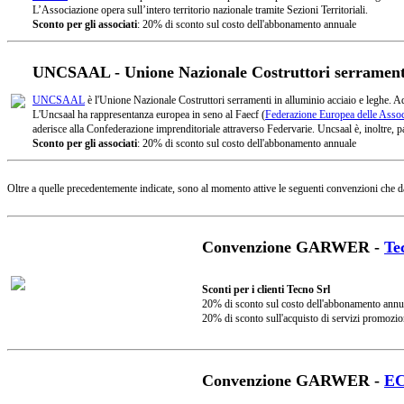
L’Associazione opera sull’intero territorio nazionale tramite Sezioni Territoriali.
Sconto per gli associati
: 20% di sconto sul costo dell'abbonamento annuale
UNCSAAL - Unione Nazionale Costruttori serramenti 
UNCSAAL
è l'Unione Nazionale Costruttori serramenti in alluminio acciaio e leghe. A
L'Uncsaal ha rappresentanza europea in seno al Faecf (
Federazione Europea delle Associ
aderisce alla Confederazione imprenditoriale attraverso Federvarie. Uncsaal è, inoltre, pa
Sconto per gli associati
: 20% di sconto sul costo dell'abbonamento annuale
Oltre a quelle precedentemente indicate, sono al momento attive le seguenti convenzioni che d
Convenzione GARWER -
Te
Sconti per i clienti Tecno Srl
20% di sconto sul costo dell'abbonamento annu
20% di sconto sull'acquisto di servizi promozio
Convenzione GARWER -
E