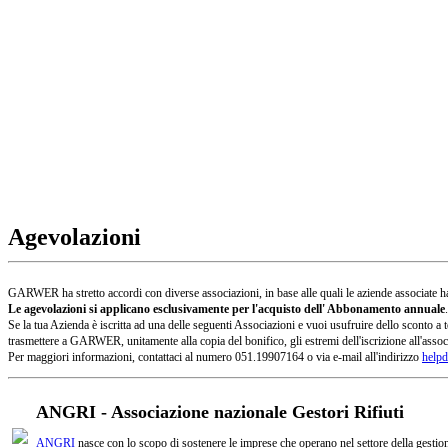
Agevolazioni
GARWER ha stretto accordi con diverse associazioni, in base alle quali le aziende associate han
Le agevolazioni si applicano esclusivamente per l'acquisto dell' Abbonamento annuale
.
Se la tua Azienda è iscritta ad una delle seguenti Associazioni e vuoi usufruire dello sconto
trasmettere a GARWER, unitamente alla copia del bonifico, gli estremi dell'iscrizione all'assoc
Per maggiori informazioni, contattaci al numero 051.19907164 o via e-mail all'indirizzo
helpd
ANGRI - Associazione nazionale Gestori Rifiuti
ANGRI
nasce con lo scopo di sostenere le imprese che operano nel settore della gestione