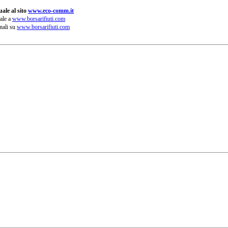
ale al sito
www.eco-comm.it
ale a
www.borsarifiuti.com
nali su
www.borsarifiuti.com