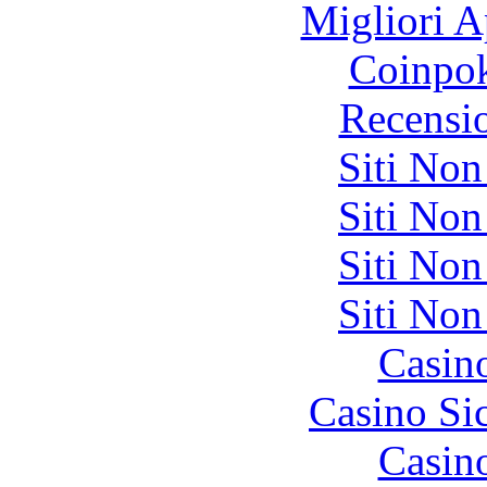
Migliori A
Coinpok
Recensi
Siti No
Siti No
Siti No
Siti No
Casin
Casino S
Casin