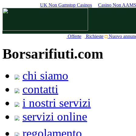
UK Non Gamstop Casinos
Casino Non AAM
Offerte
Richieste
Nuovo annun
Borsarifiuti.com
chi siamo
contatti
i nostri servizi
servizi online
regolamento