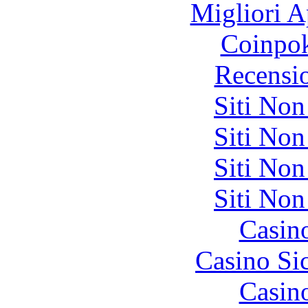
Migliori A
Coinpok
Recensi
Siti No
Siti No
Siti No
Siti No
Casin
Casino S
Casin