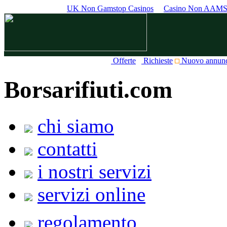
UK Non Gamstop Casinos
Casino Non AAM
Offerte
Richieste
Nuovo annun
Borsarifiuti.com
chi siamo
contatti
i nostri servizi
servizi online
regolamento