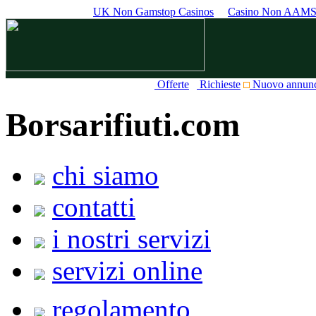
UK Non Gamstop Casinos
Casino Non AAM
Offerte
Richieste
Nuovo annun
Borsarifiuti.com
chi siamo
contatti
i nostri servizi
servizi online
regolamento