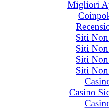
Migliori A
Coinpok
Recensi
Siti No
Siti No
Siti No
Siti No
Casin
Casino S
Casin